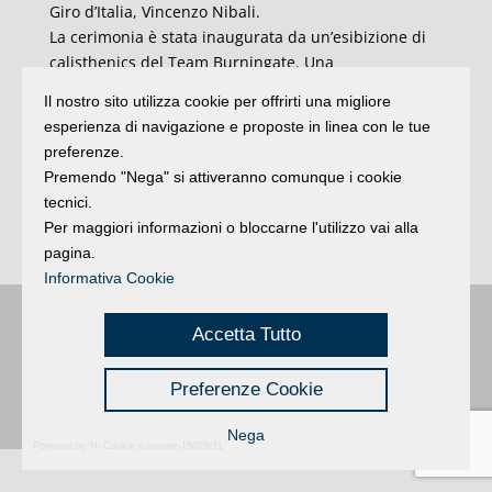
Giro d’Italia, Vincenzo Nibali.
La cerimonia è stata inaugurata da un’esibizione di
calisthenics del Team Burningate. Una
manifestazione sempre più grande – circa 400 le
Il nostro sito utilizza cookie per offrirti una migliore
aziende tra dirette e rappresentate, 45 palchi
esperienza di navigazione e proposte in linea con le tue
sempre attivi, 350 mq di vasche – e internazionale
preferenze.
quella riminese con centinaia di operatori, buyers e
Premendo "Nega" si attiveranno comunque i cookie
presenter provenienti da circa 80 Paesi. E fuori dal
tecnici.
quartiere, saranno tante le iniziative in programma
Per maggiori informazioni o bloccarne l'utilizzo vai alla
in città e nell’intero territorio (Ansa).
pagina.
Informativa Cookie
Buongiorno
:
Rimini
é una testata registrata presso il Tribunale di Rimini
|
Accetta Tutto
registrazione n. 2 /28/02/2012
|
© 2024 buongiornoRimini
Privacy
Credits
|
Preferenze Cookie
Nega
Powered by Hi-Cookie v.master-15076cf1