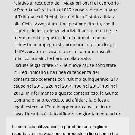
relativo al recupero dei “Maggiori oneri di esproprio
V Peep Ausa”: si tratta di 817 cause radicate innanzi
al Tribunale di Rimini, la cui difesa è stata affidata
alla Civica Avvocatura. Una gestione diretta, con il
rispetto delle scadenze giudiziali per le repliche, le
memorie ed il deposito dei documenti, che ha
richiesto un impegno straordinario in primo luogo
dell’Avvocatura civica, ma anche di numerosi altri
uffici comunali che hanno collaborato.
Escluse le già citate 817, le nuove cause sono state
212 ed indicano una linea di tendenza del
contenzioso coerente con l’ultimo quinquennio: 217
cause nel 2015, 220 nel 2014, 196 nel 2013, 199 nel
2012. In riferimento a questo contenzioso, la Giunta
Comunale ha provveduto ad affidare la difesa a
legali esterni all’Ente in appena 4 cause, e, in un
caso, l’incarico è stato affidato congiuntamente ad un
legale interno. Nell’ambito delle cause proposte
Il nostro sito utilizza cookie per offrirti una migliore
avanti al giudice ordinario per richieste di
esperienza di navigazione e proposte in linea con le tue
risarcimento a seguito di sinistri passivi, 14 sono