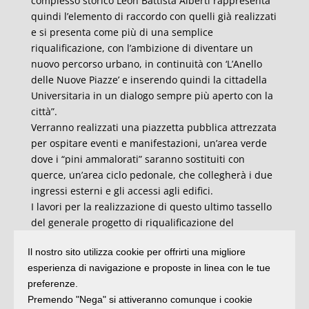
complesso storico Leon Battista Alberti rappresenta
quindi l’elemento di raccordo con quelli già realizzati
e si presenta come più di una semplice
riqualificazione, con l’ambizione di diventare un
nuovo percorso urbano, in continuità con ‘L’Anello
delle Nuove Piazze’ e inserendo quindi la cittadella
Universitaria in un dialogo sempre più aperto con la
città”.
Verranno realizzati una piazzetta pubblica attrezzata
per ospitare eventi e manifestazioni, un’area verde
dove i “pini ammalorati” saranno sostituiti con
querce, un’area ciclo pedonale, che collegherà i due
ingressi esterni e gli accessi agli edifici.
I lavori per la realizzazione di questo ultimo tassello
del generale progetto di riqualificazione del
Complesso del Leon Battista Alberti – dal valore
Il nostro sito utilizza cookie per offrirti una migliore
complessivo di circa 7,9 milioni come previsto nel
esperienza di navigazione e proposte in linea con le tue
protocollo Comune-Università – dovrebbero iniziare
preferenze.
entro la fine dell’estate, una volta espletate le
Premendo "Nega" si attiveranno comunque i cookie
procedure di gara e in accordo con l’Ateneo. Sempre