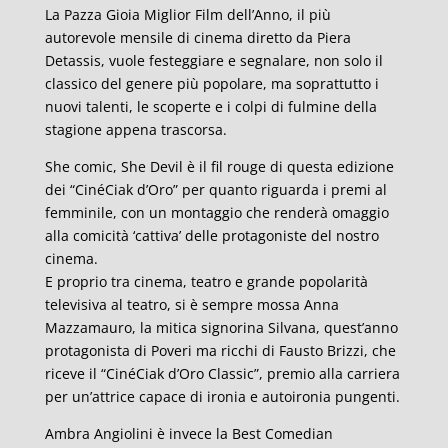
La Pazza Gioia Miglior Film dell’Anno, il più
autorevole mensile di cinema diretto da Piera
Detassis, vuole festeggiare e segnalare, non solo il
classico del genere più popolare, ma soprattutto i
nuovi talenti, le scoperte e i colpi di fulmine della
stagione appena trascorsa.
She comic, She Devil è il fil rouge di questa edizione
dei “CinéCiak d’Oro” per quanto riguarda i premi al
femminile, con un montaggio che renderà omaggio
alla comicità ‘cattiva’ delle protagoniste del nostro
cinema.
E proprio tra cinema, teatro e grande popolarità
televisiva al teatro, si è sempre mossa Anna
Mazzamauro, la mitica signorina Silvana, quest’anno
protagonista di Poveri ma ricchi di Fausto Brizzi, che
riceve il “CinéCiak d’Oro Classic”, premio alla carriera
per un’attrice capace di ironia e autoironia pungenti.
Ambra Angiolini è invece la Best Comedian