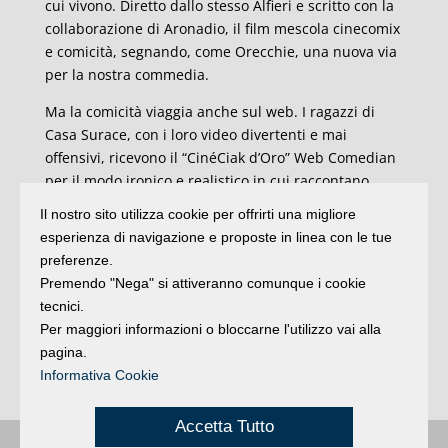
cui vivono. Diretto dallo stesso Alfieri e scritto con la
collaborazione di Aronadio, il film mescola cinecomix
e comicità, segnando, come Orecchie, una nuova via
per la nostra commedia.
Ma la comicità viaggia anche sul web. I ragazzi di
Casa Surace, con i loro video divertenti e mai
offensivi, ricevono il “CinéCiak d’Oro” Web Comedian
per il modo ironico e realistico in cui raccontano
momenti di vita quotidiana, mettendo a confronto
Il nostro sito utilizza cookie per offrirti una migliore
non solo Nord e Sud, ma anche Italia ed estero. Fra i
esperienza di navigazione e proposte in linea con le tue
video più famosi quello in cui spiegavano agli
preferenze.
americani, abituati a preparare gli spaghetti con
Premendo "Nega" si attiveranno comunque i cookie
ketchup e senza far bollire l’acqua, come si
tecnici.
mangiasse al Sud un bel piatto di pasta con il sugo.
Per maggiori informazioni o bloccarne l'utilizzo vai alla
pagina.
Nel corso della serata-evento il direttore Piera
Informativa Cookie
Detassis converserà sul palco con i protagonisti.
Accetta Tutto