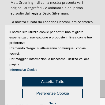
Matt Groening – di cui la mostra presenta vari
originali autografati – e animato sin dal primo
episodio dal regista David Silverman.
La mostra curata da Federico Fiecconi, amico storico
del Festival Cartoon Club di Rimini, è realizzata
Il nostro sito utilizza cookie per offrirti una migliore
dall’agenzia milanese di graphic design GraFFiti
esperienza di navigazione e proposte in linea con le tue
Media Factory, ed è stata preparata d’intesa con i Fox
preferenze.
Studios: la grafica approvata dalla casa madre
Premendo "Nega" si attiveranno comunque i cookie
annuncia la mostra con un sonante “D’oh! Che
tecnici.
mostra!” di Homer, a cui fa eco l’irriverente Bart che
Per maggiori informazioni o bloccarne l'utilizzo vai alla
sbotta in un caratteristico “Ciucciati la mostra!”.
pagina.
La mostra sarà a ingresso libero e gratuito ed è
Informativa Cookie
visitabile senza bisogno di prenotazioni.
Accetta Tutto
Buongiorno
:
Rimini
é una testata registrata presso il Tribunale di Rimini
|
Preferenze Cookie
registrazione n. 2 /28/02/2012
|
© 2024 buongiornoRimini
Privacy
Credits
|
Nega