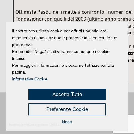
Ottimista Pasquinelli mette a confronto i numeri del 
Fondazione) con quelli del 2009 (ultimo anno prima 
commissariamento) con la raccolta globale passata da
Il nostro sito utilizza cookie per offrirti una migliore
5,5, le filiali da 42 a 117 e il valore delle azioni, ora
acq
esperienza di navigazione e proposte in linea con le tue
euro
, cresciute da 10 a quasi 21 euro.
preferenze.
In totale sono 118 i milioni di euro da tirare su in u
Premendo "Nega" si attiveranno comunque i cookie
vendita del Cis ne potrebbero bastare di meno).
Att
tecnici.
l’intuizione comunicativa di Eron si vuole arrivar
Per maggiori informazioni o bloccarne l'utilizzo vai alla
35milioni di euro dai 7mila piccoli soci.
pagina.
Informativa Cookie
Accetta Tutto
Buongiorno
:
Rimini
é una testata registrata presso il Tribunale di Rimini
|
Preferenze Cookie
registrazione n. 2 /28/02/2012
|
© 2024 buongiornoRimini
Privacy
Credits
|
Nega
Powered by Hi-Cookie v.master-15076cf1