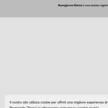
Buongiorno
:
Rimini
é una testata registr
Il nostro sito utilizza cookie per offrirti una migliore esperienza 
Premendo "Nega" si attiveranno comunque i cookie tecnici.