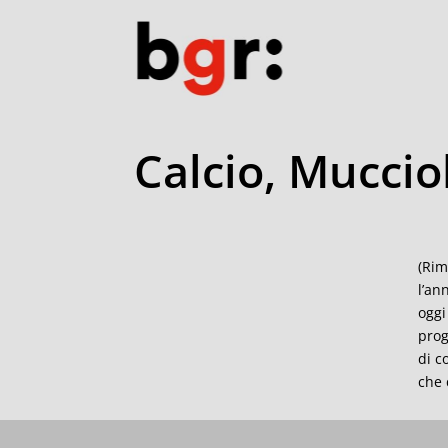
Calcio, Mucciol
(Rim
l’an
oggi
prog
di c
che 