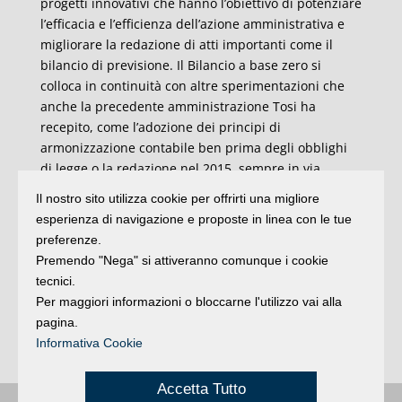
progetti innovativi che hanno l’obiettivo di potenziare
l’efficacia e l’efficienza dell’azione amministrativa e
migliorare la redazione di atti importanti come il
bilancio di previsione. Il Bilancio a base zero si
colloca in continuità con altre sperimentazioni che
anche la precedente amministrazione Tosi ha
recepito, come l’adozione dei principi di
armonizzazione contabile ben prima degli obblighi
di legge o la redazione nel 2015, sempre in via
sperimentale, del bilancio consolidato che
Il nostro sito utilizza cookie per offrirti una migliore
successivamente e’ divenuto obbligatorio per tutti i
esperienza di navigazione e proposte in linea con le tue
Comuni”.
preferenze.
Premendo "Nega" si attiveranno comunque i cookie
Il caso di Riccione sarà al centro di un seminario di
tecnici.
SDA Bocconi venerdì 20 ottobre dal titolo ” Il
Per maggiori informazioni o bloccarne l'utilizzo vai alla
processo di budgeting e rendicontazione del
pagina.
Comune di Riccione: proposte a supporto delle
Informativa Cookie
decisioni della nuova Giunta”.
Accetta Tutto