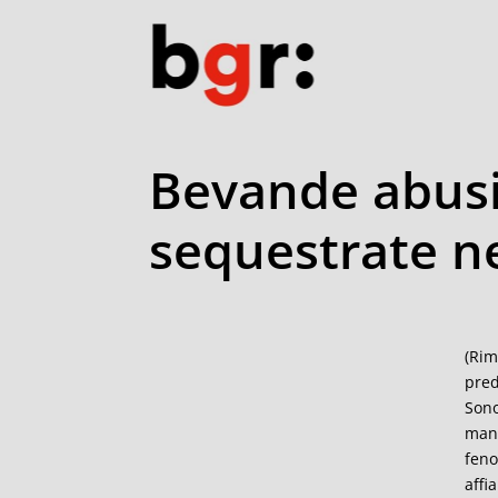
Bevande abusiv
sequestrate n
(Rim
pred
Sono
mani
feno
affi