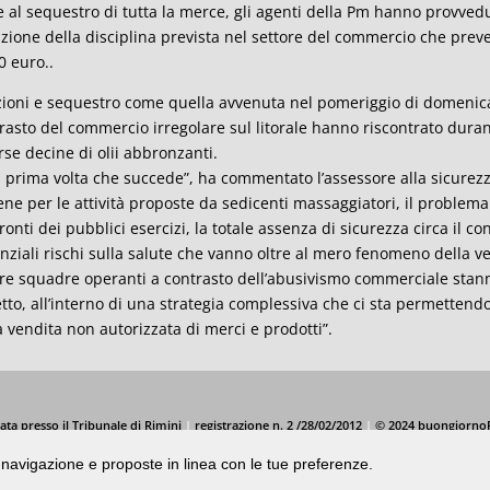
e al sequestro di tutta la merce, gli agenti della Pm hanno provvedu
azione della disciplina prevista nel settore del commercio che pr
0 euro..
ioni e sequestro come quella avvenuta nel pomeriggio di domenica,
rasto del commercio irregolare sul litorale hanno riscontrato dur
rse decine di olii abbronzanti.
la prima volta che succede”, ha commentato l’assessore alla sicure
ene per le attività proposte da sedicenti massaggiatori, il problema 
ronti dei pubblici esercizi, la totale assenza di sicurezza circa il 
nziali rischi sulla salute che vanno oltre al mero fenomeno della v
re squadre operanti a contrasto dell’abusivismo commerciale st
tto, all’interno di una strategia complessiva che ci sta permettendo
a vendita non autorizzata di merci e prodotti”.
ata presso il Tribunale di Rimini
|
registrazione n. 2 /28/02/2012
|
© 2024 buongiorno
di navigazione e proposte in linea con le tue preferenze.