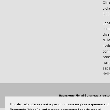
Oltr
viol
5.00
Sanz
cont
dive
“E’ 
avvi
conf
pote
nost
aspe
dell
Buongiorno
:
Rimini
é una testata registr
Il nostro sito utilizza cookie per offrirti una migliore esperienza 
Premendo "Nega" si attiveranno comunque i cookie tecnici.