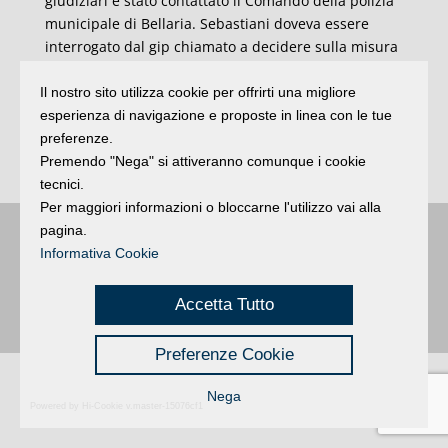
giudiziari è stato contattato il Comando della polizia
municipale di Bellaria. Sebastiani doveva essere
interrogato dal gip chiamato a decidere sulla misura
interdittiva, ossia la sospensione dal lavoro, su
richiesta della Procura della Repubblica che l’aveva
Il nostro sito utilizza cookie per offrirti una migliore
iscritto nel registro degli indagati per abuso d’ufficio,
esperienza di navigazione e proposte in linea con le tue
nell’ambito di un’inchiesta della Guardia di Finanza
preferenze.
di Rimini sull’assenteismo sui posti di lavoro (Ansa).
Premendo "Nega" si attiveranno comunque i cookie
tecnici.
Per maggiori informazioni o bloccarne l'utilizzo vai alla
pagina.
Buongiorno
:
Rimini
é una testata registrata presso il Tribunale di Rimini
|
Informativa Cookie
registrazione n. 2 /28/02/2012
|
© 2024 buongiornoRimini
Privacy
Credits
|
Accetta Tutto
Preferenze Cookie
Nega
Powered by Hi-Cookie v.master-15076cf1