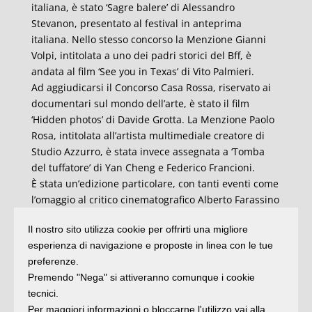
italiana, è stato ‘Sagre balere’ di Alessandro
Stevanon, presentato al festival in anteprima
italiana. Nello stesso concorso la Menzione Gianni
Volpi, intitolata a uno dei padri storici del Bff, è
andata al film ‘See you in Texas’ di Vito Palmieri.
Ad aggiudicarsi il Concorso Casa Rossa, riservato ai
documentari sul mondo dell’arte, è stato il film
‘Hidden photos’ di Davide Grotta. La Menzione Paolo
Rosa, intitolata all’artista multimediale creatore di
Studio Azzurro, è stata invece assegnata a ‘Tomba
del tuffatore’ di Yan Cheng e Federico Francioni.
È stata un’edizione particolare, con tanti eventi come
l’omaggio al critico cinematografico Alberto Farassino
che ha visto la presentazione della speciale
Il nostro sito utilizza cookie per offrirti una migliore
riedizione, a cura di Cue Press, di uno dei suoi titoli
esperienza di navigazione e proposte in linea con le tue
principali: Neorealismo. Cinema italiano 1945-1949;
preferenze.
o la serata dedicata a Ustica con la presentazione del
Premendo "Nega" si attiveranno comunque i cookie
docufilm ‘Ustica. Il missile francese’ seguita
tecnici.
dall’evento crossmediale in cui le sonorità di
Per maggiori informazioni o bloccarne l'utilizzo vai alla
Colapesce hanno incontrato le immagini di Vittorio