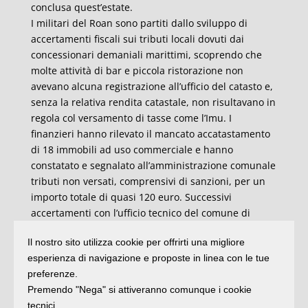
conclusa quest’estate.
I militari del Roan sono partiti dallo sviluppo di
accertamenti fiscali sui tributi locali dovuti dai
concessionari demaniali marittimi, scoprendo che
molte attività di bar e piccola ristorazione non
avevano alcuna registrazione all’ufficio del catasto e,
senza la relativa rendita catastale, non risultavano in
regola col versamento di tasse come l’Imu. I
finanzieri hanno rilevato il mancato accatastamento
di 18 immobili ad uso commerciale e hanno
constatato e segnalato all’amministrazione comunale
tributi non versati, comprensivi di sanzioni, per un
importo totale di quasi 120 euro. Successivi
accertamenti con l’ufficio tecnico del comune di
Bellaria-Igea Marina hanno confermato la
Il nostro sito utilizza cookie per offrirti una migliore
realizzazione di interventi edilizi in assenza di
esperienza di navigazione e proposte in linea con le tue
autorizzazione paesaggistica e di titolo edilizio, di
preferenze.
violazioni alla normativa antisismica e di innovazioni
Premendo "Nega" si attiveranno comunque i cookie
non autorizzate sul demanio marittimo.
tecnici.
Se non verranno sanati gli abusi, che comunque