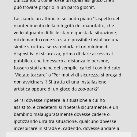
utilizzandolo come fosse un qualsiasi gioco che si
può trovare proprio in un parco giochi”.
Lasciando un attimo in secondo piano “l’aspetto del
mantenimento della integrità del manufatto, che
vedo alquanto difficile stante questa la situazione,
mi domando come sia stato possibile installare una
simile struttura senza dotarla di un minimo di
dispositivi di sicurezza, prima di dare accesso al
pubblico, che tenessero a distanza le persone,
fossero stati anche dei semplici cartelli con indicato
“Vietato toccare” o “Per motivi di sicurezza si prega di
non avvicinarsi”! Si tratta di una installazione
artistica oppure di un gioco da zoo-park?”
Se “si dovesse ripetere la situazione a cui ho
assistito, e credetemi si ripeterà sicuramente, e un
bambino malauguratamente dovesse cadere o,
ipotizzando un’altra situazione, qualcuno dovesse
incespicare in strada e, cadendo, dovesse andare a
colpire l’enorme corno che sporge pericolosamente,