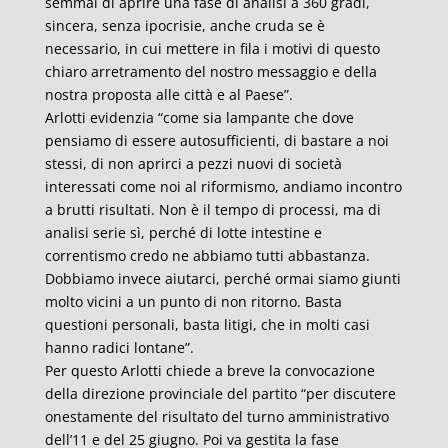
semmai di aprire una fase di analisi a 360 gradi,
sincera, senza ipocrisie, anche cruda se è
necessario, in cui mettere in fila i motivi di questo
chiaro arretramento del nostro messaggio e della
nostra proposta alle città e al Paese”.
Arlotti evidenzia “come sia lampante che dove
pensiamo di essere autosufficienti, di bastare a noi
stessi, di non aprirci a pezzi nuovi di società
interessati come noi al riformismo, andiamo incontro
a brutti risultati. Non è il tempo di processi, ma di
analisi serie sì, perché di lotte intestine e
correntismo credo ne abbiamo tutti abbastanza.
Dobbiamo invece aiutarci, perché ormai siamo giunti
molto vicini a un punto di non ritorno. Basta
questioni personali, basta litigi, che in molti casi
hanno radici lontane”.
Per questo Arlotti chiede a breve la convocazione
della direzione provinciale del partito “per discutere
onestamente del risultato del turno amministrativo
dell’11 e del 25 giugno. Poi va gestita la fase