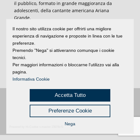
il pubblico, formato in grande maggioranza da
adolescenti, della cantante americana Ariana
Grande.
“Nel momento in cui sarebbe impossibile anche solo
Il nostro sito utilizza cookie per offrirti una migliore
pensarle- prosegue Bonaccini- vediamo invece
esperienza di navigazione e proposte in linea con le tue
divenire realtà azioni dettate dall’odio, prive di
preferenze.
alcuna giustificazione o radice plausibile in qualsiasi
Premendo "Nega" si attiveranno comunque i cookie
riflessione o analisi. Azioni che, unite all’immenso
tecnici.
dolore per ciò che provocano, vanno contrastate con
Per maggiori informazioni o bloccarne l'utilizzo vai alla
rigore e fermezza, insieme ai principi di civiltà e
pagina.
democrazia alla base della nostra società”.
Informativa Cookie
Accetta Tutto
Buongiorno
:
Rimini
é una testata registrata presso il Tribunale di Rimini
|
registrazione n. 2 /28/02/2012
|
© 2024 buongiornoRimini
Preferenze Cookie
Privacy
Credits
|
Nega
Powered by Hi-Cookie v.master-15076cf1