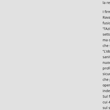
la r
I fi
Rava
fusi
“l’A
sett
ma d
che 
“L’o
sani
nuov
prof
sicu
che 
oper
inde
Sul 
cui 
sul 