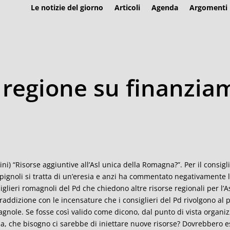
Le notizie del giorno
Articoli
Agenda
Argomenti
n regione su finanziam
ini) “Risorse aggiuntive all’Asl unica della Romagna?”. Per il consi
ignoli si tratta di un’eresia e anzi ha commentato negativamente l
iglieri romagnoli del Pd che chiedono altre risorse regionali per l’Asl
raddizione con le incensature che i consiglieri del Pd rivolgono al 
gnole. Se fosse così valido come dicono, dal punto di vista organizz
a, che bisogno ci sarebbe di iniettare nuove risorse? Dovrebbero ess