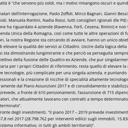
ealtà è “che servono più soldi, ma i motivi rimangono oscuri e quindi
rmatari dell’interrogazione, Paolo Zoffoli, Mirco Bagnari, Gianni Bessi
ioli, Manuela Rontini, Nadia Rossi, tutti consiglieri rgionali dle P
one ha riguardato 4 aziende (Ravenna, Forlì, Cesena, Rimini) e non 
zienda Unica della Romagna, così come tutte le altre operazioni di f
ori, la nostra Regione sta cercando di avviare, hanno un unico obiet
i elevare la qualità dei servizi ai Cittadini. Uscire dalla logica del
si sta dimostrando lungimirante e che perciò va perseguita sempre
biettivo della fusione delle Quattro ex Aziende, che pur singolarme
taria per i propri Cittadini di riferimento, resta quello di elevare la 
e tecnologie, più complicate per una singola azienda, e puntando s
essionali e la creazione di nicchie di specialità altamente tecnolo
ramente dal Piano Assunzioni 2017 e di consolidamento e stabilizz
prevede, a fronte di 610 pensionamenti, l’assunzione di 715 dipendent
atori, che attualmente lavorano con contratti a tempo determinat
terminato”.
fronte degli investimenti, “il piano 2017 – 2019 prevede investimenti 
47,8 nel 2017 (28.798.762 per interventi edilizi sugli immobili, 15.
sistema informativo, in tutti gli ambiti territoriali)”.