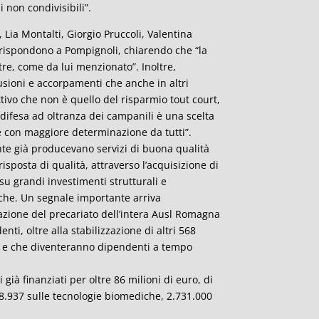
 non condivisibili”.
, Lia Montalti, Giorgio Pruccoli, Valentina
d) rispondono a Pompignoli, chiarendo che “la
tre, come da lui menzionato”. Inoltre,
usioni e accorpamenti che anche in altri
tivo che non è quello del risparmio tout court,
la difesa ad oltranza dei campanili è una scelta
 con maggiore determinazione da tutti”.
nte già producevano servizi di buona qualità
risposta di qualità, attraverso l’acquisizione di
u grandi investimenti strutturali e
giche. Un segnale importante arriva
azione del precariato dell’intera Ausl Romagna
i, oltre alla stabilizzazione di altri 568
o e che diventeranno dipendenti a tempo
già finanziati per oltre 86 milioni di euro, di
838.937 sulle tecnologie biomediche, 2.731.000