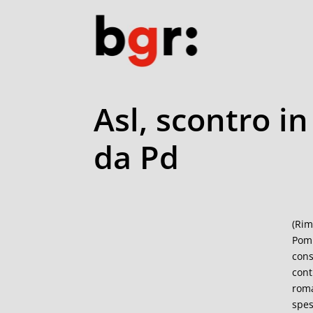
Asl, scontro i
da Pd
(Rim
Pomp
cons
cont
roma
spes