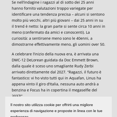
Se nell’indagine i ragazzi al di sotto dei 25 anni
hanno fornito valutazioni troppo variegate per
identificare una tendenza precisa – alcuni si sentono
molto più vecchi, altri più giovani – dai 25 anni in su
il trend è netto: la gran parte si sente circa 10 anni in
meno (confermato da amici e conoscenti). La
curiosità: a sentirsene meno sono le 40enni, a
dimostrarne effettivamente meno, gli uomini over 50.
A celebrare l’inizio della nuova era, è arrivata una
DMC-12 DeLorean guidata da Doc Emmett Brown,
dalla quale è sceso uno smagliante Rudy Zerbi
arrivato direttamente dal 2027. “Ragazzi, il futuro è
fantastico: vi ho visto tutti qui in Aquafan, Linus ha
appena vinto il giro d’Italia, nessuna auto andrà a
benzina e Focus ha in copertina il megaselfie del
2037!”
Il nostro sito utilizza cookie per offrirti una migliore
La foto ricordo, con il magazine Focus, quello di
esperienza di navigazione e proposte in linea con le tue
Aquafan, il gagliardetto del Comune di Riccione e la
preferenze.