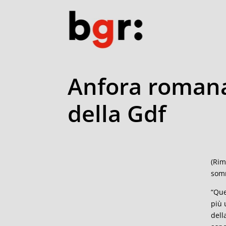
Anfora romana 
della Gdf
(Rim
somm
“Que
più 
dell