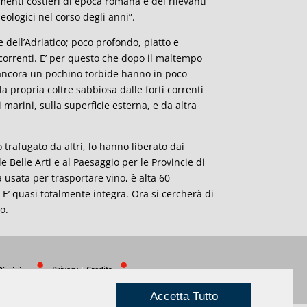
menti costieri di epoca romana e dei rilevanti
eologici nel corso degli anni”.
e dell’Adriatico; poco profondo, piatto e
correnti. E’ per questo che dopo il maltempo
o ancora un pochino torbide hanno in poco
 propria coltre sabbiosa dalle forti correnti
marini, sulla superficie esterna, e da altra
 trafugato da altri, lo hanno liberato dai
 Belle Arti e al Paesaggio per le Provincie di
 usata per trasportare vino, è alta 60
E’ quasi totalmente integra. Ora si cercherà di
o.
Privacy
|
Credits
Rimini
Accetta Tutto