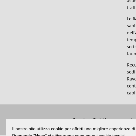
aspe
traf
Le f
sabb
dell
temp
sott
faun
Recu
sedi
Rave
cent
capi
Buongiorno
:
Rimini
é una testata registr
Il nostro sito utilizza cookie per offrirti una migliore esperienza 
Premendo "Nega" si attiveranno comunque i cookie tecnici.