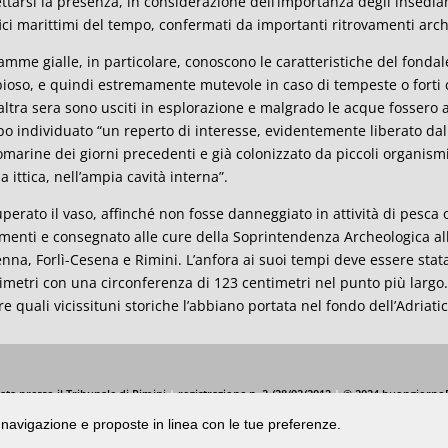
ttarsi la presenza, in considerazione dell’importanza degli insedia
fici marittimi del tempo, confermati da importanti ritrovamenti arch
iamme gialle, in particolare, conoscono le caratteristiche del fondal
ioso, e quindi estremamente mutevole in caso di tempeste o forti 
’altra sera sono usciti in esplorazione e malgrado le acque fosser
o individuato “un reperto di interesse, evidentemente liberato dalla
omarine dei giorni precedenti e già colonizzato da piccoli organismi 
a ittica, nell’ampia cavità interna”.
perato il vaso, affinché non fosse danneggiato in attività di pesca o
menti e consegnato alle cure della Soprintendenza Archeologica alle
nna, Forlì-Cesena e Rimini. L’anfora ai suoi tempi deve essere stata
imetri con una circonferenza di 123 centimetri nel punto più largo. 
re quali vicissituni storiche l’abbiano portata nel fondo dell’Adriatic
ata presso il Tribunale di Rimini
|
registrazione n. 2 /28/02/2012
|
© 2024 buongiorno
di navigazione e proposte in linea con le tue preferenze.