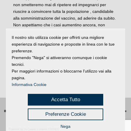
non smetteremo mai di ripetere ed impegnarci per
riuscire a convincere tutta la popolazione , candidabile
alla somministrazione del vaccino, ad aderire da subito.
Non aspettiamo che i casi aumentino ancora, non
mettiamo a rischio tutti gli sforzi fin qui compiuti. Manca
Il nostro sito utilizza cookie per offrirti una migliore
circa un mese e mezzo alla ripresa della scuola e
esperienza di navigazione e proposte in linea con le tue
dobbiamo assicurare ai nostri figli, che tanto hanno
preferenze.
perso in termini di socialità in questi mesi, una vita
Premendo "Nega" si attiveranno comunque i cookie
normale ed adatta alla loro età. Stiamo facendo il
tecnici.
massimo per aumentare le occasioni al vaccino sul
Per maggiori informazioni o bloccarne l'utilizzo vai alla
nostro territorio, per aderire alla campagna vaccinale.
pagina.
Vincere questa sfida è vitale per tutti. Non sprechiamola
Informativa Cookie
oggi, per rimpiangerla domani”.
Accetta Tutto
Buongiorno
:
Rimini
é una testata registrata presso il Tribunale di Rimini
|
registrazione
Preferenze Cookie
n. 2 /28/02/2012
|
© 2024 buongiornoRimini
Privacy
Credits
|
Nega
Powered by Hi-Cookie v.master-15076cf1