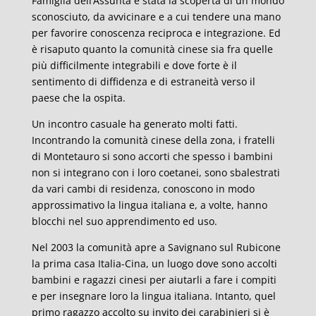
Famiglia dell’Assunta è stata la scoperta di un mondo
sconosciuto, da avvicinare e a cui tendere una mano
per favorire conoscenza reciproca e integrazione. Ed
è risaputo quanto la comunità cinese sia fra quelle
più difficilmente integrabili e dove forte è il
sentimento di diffidenza e di estraneità verso il
paese che la ospita.
Un incontro casuale ha generato molti fatti.
Incontrando la comunità cinese della zona, i fratelli
di Montetauro si sono accorti che spesso i bambini
non si integrano con i loro coetanei, sono sbalestrati
da vari cambi di residenza, conoscono in modo
approssimativo la lingua italiana e, a volte, hanno
blocchi nel suo apprendimento ed uso.
Nel 2003 la comunità apre a Savignano sul Rubicone
la prima casa Italia-Cina, un luogo dove sono accolti
bambini e ragazzi cinesi per aiutarli a fare i compiti
e per insegnare loro la lingua italiana. Intanto, quel
primo ragazzo accolto su invito dei carabinieri si è