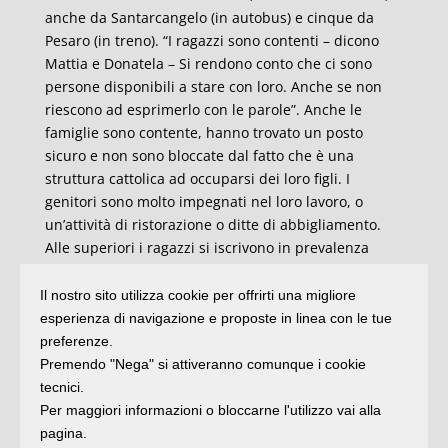
anche da Santarcangelo (in autobus) e cinque da
Pesaro (in treno). “I ragazzi sono contenti – dicono
Mattia e Donatela – Si rendono conto che ci sono
persone disponibili a stare con loro. Anche se non
riescono ad esprimerlo con le parole”. Anche le
famiglie sono contente, hanno trovato un posto
sicuro e non sono bloccate dal fatto che è una
struttura cattolica ad occuparsi dei loro figli. I
genitori sono molto impegnati nel loro lavoro, o
un’attività di ristorazione o ditte di abbigliamento.
Alle superiori i ragazzi si iscrivono in prevalenza
all’Alberghiero o a ragioneria. “I ragazzi – racconta
don Savio – capiscono che sono uno “shenfu”, un
Il nostro sito utilizza cookie per offrirti una migliore
sacerdote, e a volte quelli più grandi mi fanno anche
esperienza di navigazione e proposte in linea con le tue
qualche domanda sulla religione”.
preferenze.
Premendo "Nega" si attiveranno comunque i cookie
Il servizio agli immigrati cinesi è diventato
tecnici.
stabilmente una delle attività in cui è impegnata la
Per maggiori informazioni o bloccarne l'utilizzo vai alla
Piccola Famiglia dell’Assunta. In silenzio, fuori dai
pagina.
riflettori, come è nel suo stile.