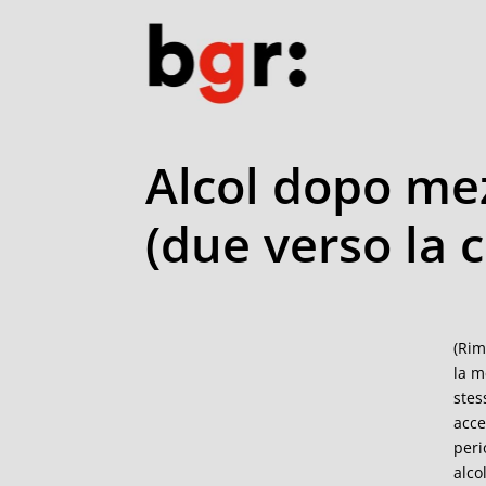
Alcol dopo me
(due verso la 
(Rim
la m
stes
acce
peri
alco