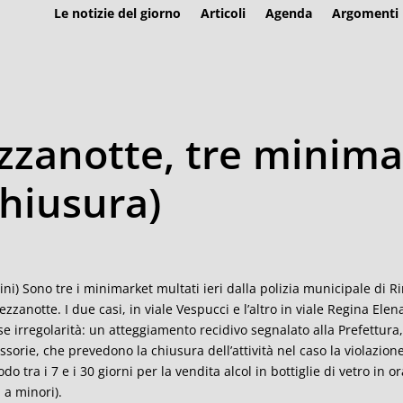
Le notizie del giorno
Articoli
Agenda
Argomenti
zzanotte, tre minima
chiusura)
ini) Sono tre i minimarket multati ieri dalla polizia municipale di
ezzanotte. I due casi, in viale Vespucci e l’altro in viale Regina Elena
se irregolarità: un atteggiamento recidivo segnalato alla Prefettura,
ssorie, che prevedono la chiusura dell’attività nel caso la violazio
odo tra i 7 e i 30 giorni per la vendita alcol in bottiglie di vetro in o
l a minori).