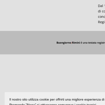
Dal 
di c
conc
Regi
Buongiorno
:
Rimini
é una testata registr
Il nostro sito utilizza cookie per offrirti una migliore esperienza 
Premendo "Nega" si attiveranno comunque i cookie tecnici.