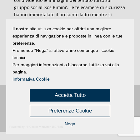
condividendo le immagini del tentato furto sul
gruppo social ‘Sos Rimini’. Le telecamere di sicurezza
hanno immortalato il presunto ladro mentre si
aggira nella hall dell’albergo con una sigaretta in
bocca. “Il video con l’immagine in volto del soggetto
Il nostro sito utilizza cookie per offrirti una migliore
finirà nelle mani dei carabinieri ma intanto attenti.
esperienza di navigazione e proposte in linea con le tue
La zona è Marina centro in Via Misurata/Via Zanzur”,
preferenze.
spiega l’albergatore, mettendo in guardia colleghi e
Premendo "Nega" si attiveranno comunque i cookie
abitanti della zona, “ha aperto con facilità la
tecnici.
serratura senza danneggiarla. Occhio!!!!”
Per maggiori informazioni o bloccarne l'utilizzo vai alla
(Adnkronos).
pagina.
Informativa Cookie
Accetta Tutto
Buongiorno
:
Rimini
é una testata registrata presso il Tribunale di Rimini
|
registrazione n. 2 /28/02/2012
|
© 2024 buongiornoRimini
Privacy
Credits
|
Preferenze Cookie
Nega
Powered by Hi-Cookie v.master-15076cf1