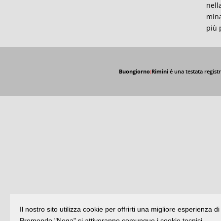
nell
mina
più 
Buongiorno
:
Rimini
é una testata registr
Il nostro sito utilizza cookie per offrirti una migliore esperienza 
Premendo "Nega" si attiveranno comunque i cookie tecnici.