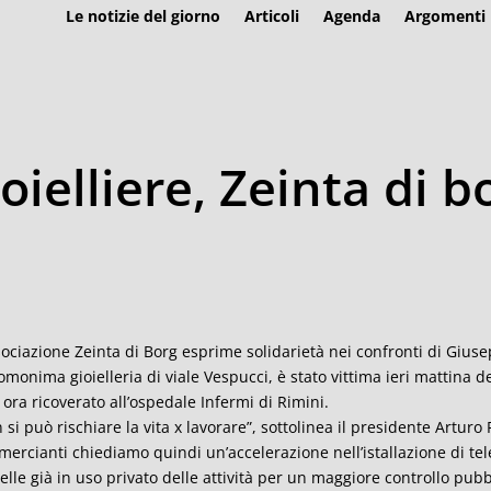
Le notizie del giorno
Articoli
Agenda
Argomenti
ielliere, Zeinta di b
sociazione Zeinta di Borg esprime solidarietà nei confronti di Giusep
’omonima gioielleria di viale Vespucci, è stato vittima ieri mattina d
 ora ricoverato all’ospedale Infermi di Rimini.
 si può rischiare la vita x lavorare”, sottolinea il presidente Arturo P
ercianti chiediamo quindi un’accelerazione nell’istallazione di t
elle già in uso privato delle attività per un maggiore controllo pu