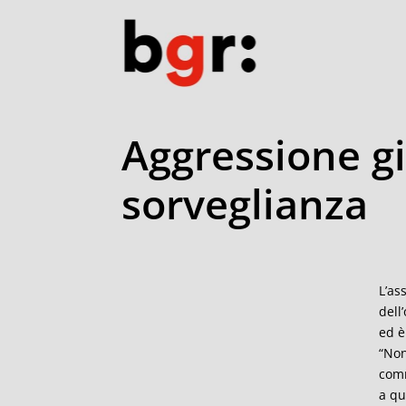
Aggressione gio
sorveglianza
L’as
dell
ed è
“Non
comm
a qu