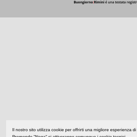
Buongiorno
:
Rimini
é una testata registr
Il nostro sito utilizza cookie per offrirti una migliore esperienza 
Premendo "Nega" si attiveranno comunque i cookie tecnici.