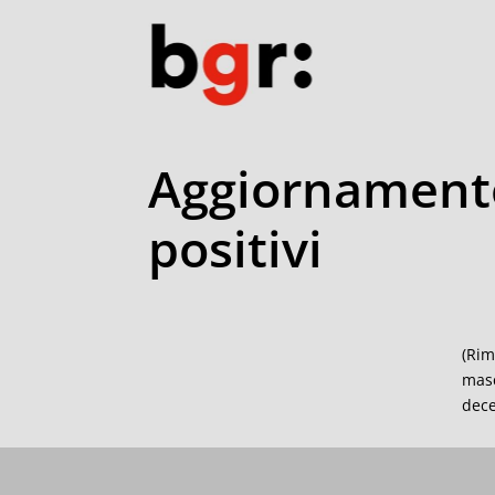
Aggiornamento
positivi
(Rim
masc
dece