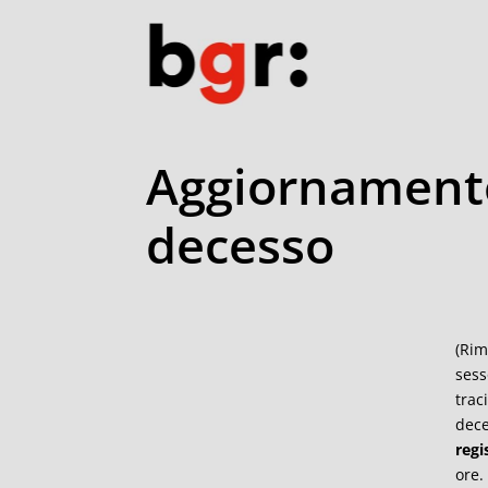
Aggiornamento 
decesso
(Rim
sess
trac
dece
regi
ore.