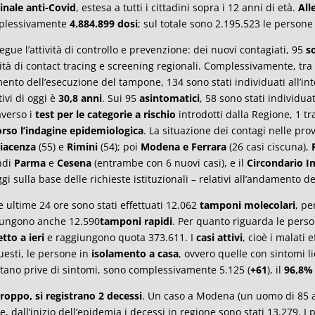
inale anti-Covid
, estesa a tutti i cittadini sopra i 12 anni di età.
All
plessivamente
4.884.899
dosi
; sul totale sono 2.195.523 le persone
egue l’attività di controllo e prevenzione: dei nuovi contagiati, 95
s
vità di contact tracing e screening regionali. Complessivamente, tra
nto dell’esecuzione del tampone, 134 sono stati individuati all’in
tivi di oggi è
30,8 anni
. Sui 95
asintomatici
, 58 sono stati individuati
averso i
test per le categorie a rischio
introdotti dalla Regione, 1 tr
orso l’indagine epidemiologica
. La situazione dei contagi nelle pr
iacenza
(55) e
Rimini
(54); poi
Modena e Ferrara
(26 casi ciscuna),
ndi
Parma
e
Cesena
(entrambe con 6 nuovi casi), e il
Circondario I
ggi sulla base delle richieste istituzionali – relativi all’andamento d
e ultime 24 ore sono stati effettuati 12.062
tamponi molecolari
, p
ungono anche 12.590
tamponi rapidi
. Per quanto riguarda le per
etto a ieri
e raggiungono quota 373.611. I
casi attivi
, cioè i malati e
uesti, le persone in
isolamento a casa
, ovvero quelle con sintomi l
ltano prive di sintomi, sono complessivamente 5.125 (
+61
), il
96,8% 
roppo, si registrano 2 decessi
. Un caso a Modena (un uomo di 85 a
le, dall’inizio dell’epidemia i decessi in regione sono stati 13.279. I 