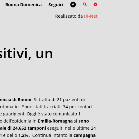
Buona Domenica
Seguici
Realizzato da
Hi-Net
tivi, un
vincia di Rimini.
Si tratta di 21 pazienti di
tomatici. Sono stati tracciati: 34 per contact
 le guarigioni. Oggi è stato comunicato 1
io dell’epidemia in
Emilia-Romagna
si
sono
ale di 24.652 tamponi
eseguiti nelle ultime 24
ri è dello
1
,2%.
Continua intanto la
campagna