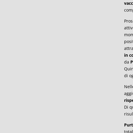
vacc
com
Pros
atti
mome
posi
attr
in c
da
P
Qui
di o
Nell
aggi
risp
Di q
risu
Purt
tota