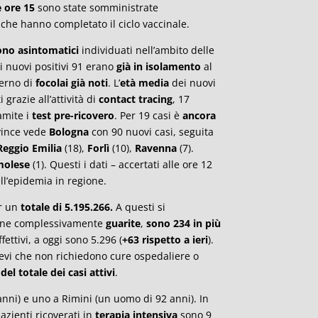
e ore 15
sono state somministrate
 che hanno completato il ciclo vaccinale.
ono asintomatici
individuati nell’ambito delle
 i nuovi positivi 91 erano
già in isolamento
al
terno di
focolai già noti
. L’
età media
dei nuovi
 grazie all’attività di
contact tracing
, 17
amite i
test pre-ricovero
. Per 19 casi è
ancora
ovince vede
Bologna
con 90 nuovi casi, seguita
Reggio Emilia
(18),
Forlì
(10),
Ravenna
(7).
molese
(1). Questi i dati – accertati alle ore 12
ell’epidemia in regione.
er un
totale di
5.195.266.
A questi si
sone complessivamente
guarite
,
sono 234 in più
ffettivi, a oggi sono 5.296 (
+63 rispetto a ieri
).
ievi che non richiedono cure ospedaliere o
del totale dei casi attivi
.
nni) e uno a Rimini (un uomo di 92 anni). In
pazienti ricoverati in
terapia intensiva
sono 9