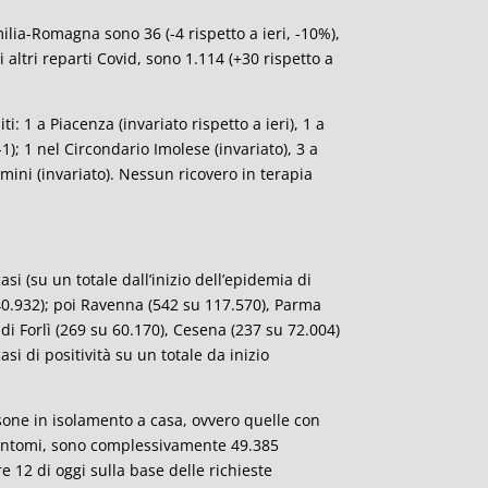
milia-Romagna sono 36 (-4 rispetto a ieri, -10%),
i altri reparti Covid, sono 1.114 (+30 rispetto a
ti: 1 a Piacenza (invariato rispetto a ieri), 1 a
1); 1 nel Circondario Imolese (invariato), 3 a
Rimini (invariato). Nessun ricovero in terapia
i (su un totale dall’inizio dell’epidemia di
40.932); poi Ravenna (542 su 117.570), Parma
di Forlì (269 su 60.170), Cesena (237 su 72.004)
si di positività su un totale da inizio
persone in isolamento a casa, ovvero quelle con
 sintomi, sono complessivamente 49.385
ore 12 di oggi sulla base delle richieste