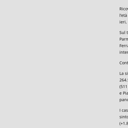
Rico
l’et
ieri
Sul 
Parm
Ferr
inte
Cont
La s
264.
(511
e Pi
pand
I ca
sint
(+1.