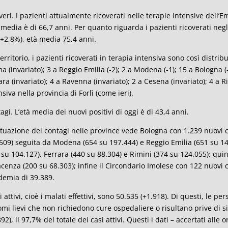
veri. I pazienti attualmente ricoverati nelle terapie intensive dell’E
à media è di 66,7 anni. Per quanto riguarda i pazienti ricoverati negl
, +2,8%), età media 75,4 anni.
territorio, i pazienti ricoverati in terapia intensiva sono così distribui
a (invariato); 3 a Reggio Emilia (-2); 2 a Modena (-1); 15 a Bologna (-
ara (invariato); 4 a Ravenna (invariato); 2 a Cesena (invariato); 4 a 
nsiva nella provincia di Forlì (come ieri).
agi. L’età media dei nuovi positivi di oggi è di 43,4 anni.
ituazione dei contagi nelle province vede Bologna con 1.239 nuovi cas
509) seguita da Modena (654 su 197.444) e Reggio Emilia (651 su 1
 su 104.127), Ferrara (440 su 88.304) e Rimini (374 su 124.055); quin
acenza (200 su 68.303); infine il Circondario Imolese con 122 nuovi ca
emia di 39.389.
si attivi, cioè i malati effettivi, sono 50.535 (+1.918). Di questi, le 
omi lievi che non richiedono cure ospedaliere o risultano prive di
892), il 97,7% del totale dei casi attivi. Questi i dati – accertati alle 