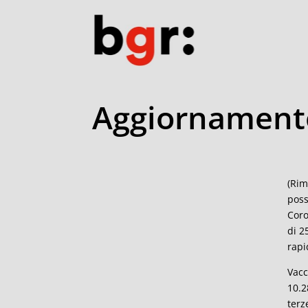
Aggiornamento
(Rim
poss
Coro
di 2
rapi
Vacc
10.2
terz