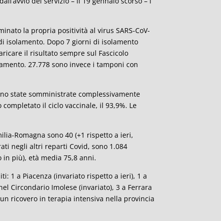
all’avvio del servizio – il 19 gennaio scorso – i
minato la propria positività al virus SARS-CoV-
di isolamento. Dopo 7 giorni di isolamento
ricare il risultato sempre sul Fascicolo
solamento. 27.778 sono invece i tamponi con
sono state somministrate complessivamente
completato il ciclo vaccinale, il 93,9%. Le
milia-Romagna sono 40 (+1 rispetto a ieri,
ati negli altri reparti Covid, sono 1.084
o in più), età media 75,8 anni.
ti: 1 a Piacenza (invariato rispetto a ieri), 1 a
nel Circondario Imolese (invariato), 3 a Ferrara
ssun ricovero in terapia intensiva nella provincia