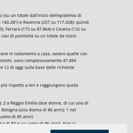
(su un totale dall’inizio dell’epidemia di
u 140.281) e Ravenna (257 su 117.028); quindi
3), Ferrara (173 su 87.864) e Cesena (132 su
casi di positività su un totale da inizio
persone in isolamento a casa, ovvero quelle con
 sintomi, sono complessivamente 47.494
ore 12 di oggi sulla base delle richieste
più rispetto a ieri e raggiungono quota
; 2 a Reggio Emilia (due donne, di cui una di
a Bologna (una donna di 86 anni); 1 nel
 uomo di 85 anni)
nna di 83 e un uomo di 96 anni). Non si
zio dell’epidemia i decessi in regione sono stati