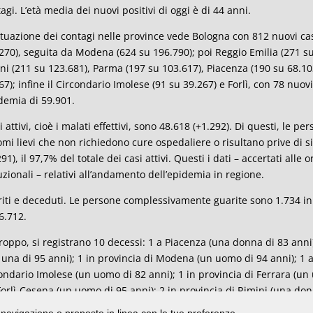
agi. L’età media dei nuovi positivi di oggi è di 44 anni.
ituazione dei contagi nelle province vede Bologna con 812 nuovi casi 
270), seguita da Modena (624 su 196.790); poi Reggio Emilia (271 s
ni (211 su 123.681), Parma (197 su 103.617), Piacenza (190 su 68.10
67); infine il Circondario Imolese (91 su 39.267) e Forlì, con 78 nuovi 
emia di 59.901.
si attivi, cioè i malati effettivi, sono 48.618 (+1.292). Di questi, le 
omi lievi che non richiedono cure ospedaliere o risultano prive di
291), il 97,7% del totale dei casi attivi. Questi i dati – accertati alle 
tuzionali – relativi all’andamento dell’epidemia in regione.
iti e deceduti. Le persone complessivamente guarite sono 1.734 in 
6.712.
roppo, si registrano 10 decessi: 1 a Piacenza (una donna di 83 anni)
 una di 95 anni); 1 in provincia di Modena (un uomo di 94 anni); 1 
ondario Imolese (un uomo di 82 anni); 1 in provincia di Ferrara (un
Forlì-Cesena (un uomo di 95 anni); 2 in provincia di Rimini (una do
strano decessi nelle province di Parma e Ravenna. In totale, dall’ini