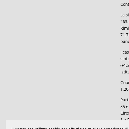
Cont
La s
263.
Rimi
71.7
pand
I ca
sint
(+1.
isti
Guar
1.20
Purt
85 e
Circ
1 a 
regi