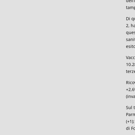
dell
tamp
Di q
2, h
ques
sani
esit
Vacc
10.2
terz
Rico
+2,6
(inv
Sul 
Parm
(+1)
di Fo