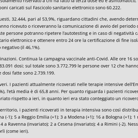
’isolamento riservato a chi ha fatto la terza dose ed è asintomatico, d
oni caricati sul Fascicolo sanitario elettronico sono 60.222.
uesti, 32.444, pari al 53,9%, riguardano cittadini che, avendo deter
anno ricevuto o riceveranno la comunicazione di avvio del periodo 
te persone potranno ripetere l’autotesting e in caso di negatività ca
tario elettronico e ottenere entro 24 ore la certificazione di fine i
o negativo (il 46,1%).
inazioni. Continua la campagna vaccinale anti-Covid. Alle ore 16 
83.091 dosi; sul totale sono 3.772.799 le persone over 12 che hanno 
e dosi fatte sono 2.739.199.
veri. I pazienti attualmente ricoverati nelle terapie intensive dell’E
%), l’età media è di 65,8 anni. Per quanto riguarda i pazienti ricover
ariato rispetto a ieri, in quanto ieri era stato conteggiato un ricover
territorio, i pazienti ricoverati in terapia intensiva sono così distribui
a (-1); 5 a Reggio Emilia (+1); 3 a Modena (+1); 16 a Bologna (+1); 1 
; 4 a Ravenna (invariato); 2 a Cesena (invariato); 4 a Rimini (-2). Ne
rlì (come ieri).