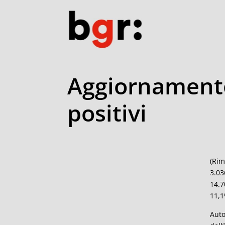
Aggiornamento
positivi
(Rim
3.03
14.7
11,1
Auto