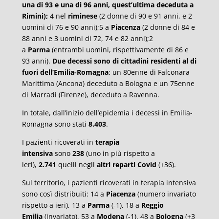
una di 93 e una di 96 anni, quest’ultima deceduta a
Rimini);
4 nel
riminese
(2 donne di 90 e 91 anni, e 2
uomini di 76 e 90 anni);5 a
Piacenza
(2 donne di 84 e
88 anni e 3 uomini di 72, 74 e 82 anni);2
a
Parma
(entrambi uomini, rispettivamente di 86 e
93 anni).
Due decessi sono di cittadini residenti al di
fuori dell’Emilia-Romagna
: un 80enne di Falconara
Marittima (Ancona) deceduto a Bologna e un 75enne
di Marradi (Firenze), deceduto a Ravenna.
In totale, dall’inizio dell’epidemia i decessi in Emilia-
Romagna sono stati
8.403
.
I pazienti ricoverati in
terapia
intensiva
sono
238
(uno in più rispetto a
ieri),
2.741
quelli negli
altri reparti Covid
(+36).
Sul territorio, i pazienti ricoverati in terapia intensiva
sono così distribuiti: 14 a
Piacenza
(numero invariato
rispetto a ieri), 13 a
Parma
(-1), 18 a
Reggio
Emilia
(invariato), 53 a
Modena
(-1), 48 a
Bologna
(+3