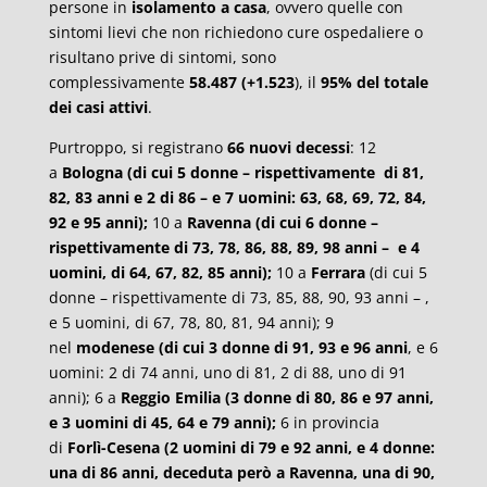
persone in
isolamento a casa
, ovvero quelle con
sintomi lievi che non richiedono cure ospedaliere o
risultano prive di sintomi, sono
complessivamente
58.487 (+1.523
), il
95% del totale
dei casi attivi
.
Purtroppo, si registrano
66 nuovi decessi
: 12
a
Bologna (di cui 5 donne – rispettivamente di 81,
82, 83 anni e 2 di 86 – e 7 uomini: 63, 68, 69, 72, 84,
92 e 95 anni);
10 a
Ravenna (di cui 6 donne –
rispettivamente di 73, 78, 86, 88, 89, 98 anni – e 4
uomini, di 64, 67, 82, 85 anni);
10 a
Ferrara
(di cui 5
donne – rispettivamente di 73, 85, 88, 90, 93 anni – ,
e 5 uomini, di 67, 78, 80, 81, 94 anni); 9
nel
m
odenese (di cui 3 donne di 91, 93 e 96 anni
, e 6
uomini: 2 di 74 anni, uno di 81, 2 di 88, uno di 91
anni); 6 a
Reggio Emilia (3 donne di 80, 86 e 97 anni,
e 3 uomini di 45, 64 e 79 anni);
6 in provincia
di
Forlì-Cesena (2 uomini di 79 e 92 anni, e 4 donne:
una di 86 anni, deceduta però a Ravenna, una di 90,