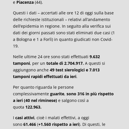
e
Piacenza
(44).
Questi i dati – accertati alle ore 12 di oggi sulla base
delle richieste istituzionali – relativi all’andamento
dell’epidemia in regione. In seguito alla verifica sui
dati dei giorni passati sono stati eliminati due casi (1
a Bologna e 1 a Forlì) in quanto giudicati non Covid-
19.
Nelle ultime 24 ore sono stati effettuati
9.632
tamponi
, per un
totale di 2.704.917.
A questi si
aggiungono anche
49
test sierologici
e 7.013
tamponi rapidi effettuati da ieri
.
Per quanto riguarda le persone
complessivamente
guarite
,
sono 316 in più rispetto
a ieri
(40 nel riminese)
e salgono così a
quota
122.963.
I
casi attivi
, cioè i malati effettivi, a oggi
sono
61.466
(
+1.560 rispetto a ieri
). Di questi, le