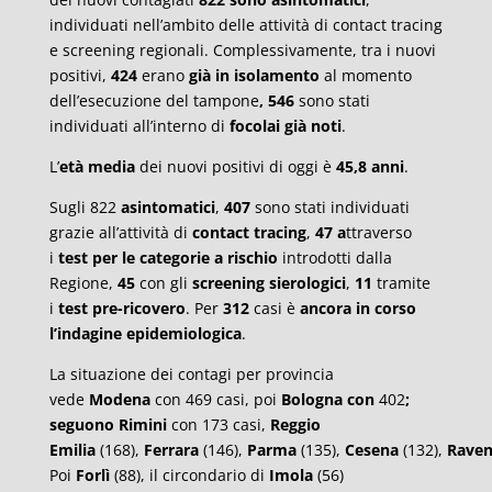
individuati nell’ambito delle attività di contact tracing
e screening regionali. Complessivamente, tra i nuovi
positivi,
424
erano
già in isolamento
al momento
dell’esecuzione del tampone
, 546
sono stati
individuati all’interno di
focolai già noti
.
L’
età media
dei nuovi positivi di oggi è
45,8 anni
.
Sugli 822
asintomatici
,
407
sono stati individuati
grazie all’attività di
contact tracing
,
47 a
ttraverso
i
test per le categorie a rischio
introdotti dalla
Regione,
45
con gli
screening sierologici
,
11
tramite
i
test pre-ricovero
. Per
312
casi è
ancora in corso
l’indagine epidemiologica
.
La situazione dei contagi per provincia
vede
Modena
con 469 casi, poi
Bologna con
402
;
seguono Rimini
con 173 casi,
Reggio
Emilia
(168),
Ferrara
(146),
Parma
(135),
Cesena
(132),
Rave
Poi
Forlì
(88), il circondario di
Imola
(56)