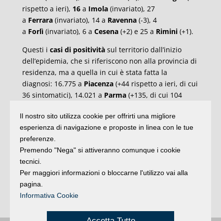
rispetto a ieri),
16
a
Imola
(invariato), 27
a
Ferrara
(invariato), 14 a
Ravenna
(-3), 4
a
Forlì
(invariato), 6 a
Cesena
(+2) e 25 a
Rimini
(+1).
Questi i
casi di positività
sul territorio dall’inizio
dell’epidemia, che si riferiscono non alla provincia di
residenza, ma a quella in cui è stata fatta la
diagnosi: 16.775 a
Piacenza
(+44 rispetto a ieri, di cui
36 sintomatici), 14.021 a
Parma
(+135, di cui 104
sintomatici), 25.922 a
Reggio Emilia
(+168, di cui 75
Il nostro sito utilizza cookie per offrirti una migliore
sintomatici), 34.444 a
Modena
(+469, di cui 348
esperienza di navigazione e proposte in linea con le tue
sintomatici), 38.366 a
Bologna
(+402, di cui 185
preferenze.
sintomatici), 6.164 casi a
Imola
(+56, di cui 25
Premendo "Nega" si attiveranno comunque i cookie
sintomatici), 10.594 a
Ferrara
(+146, di cui 50
tecnici.
sintomatici), 14.748 a
Ravenna
(+129, di cui 51
Per maggiori informazioni o bloccarne l'utilizzo vai alla
sintomatici), 6.879 a
Forlì
(+88, di cui 52 sintomatici),
pagina.
7.748 a
Cesena
(+132, di cui 103 sintomatici) e 17.171
Informativa Cookie
a
Rimini
(+173, di cui 91 sintomatici). /CV
Accetta Tutto