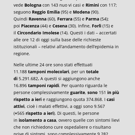
vede
Bologna
con 143 nuo vi casi e
Rimini
con 117;
seguono
Reggio Emilia
(95) e
Modena
(90).
Quindi
Ravenna
(60),
Ferrara
(55) e
Parma
(54);
poi
Piacenza
(44) e
Cesena
(30). Infine,
Forlì
(15) e
il
Circondario Imolese
(14). Questi i dati – accertati
alle ore 12 di oggi sulla base delle richieste
istituzionali – relativi all’andamento dell’epidemia in
regione.
Nelle ultime 24 ore sono stati effettuati
11.188
tamponi molecolari
, per un
totale
di
5.291.682
.
A questi si aggiungono anche
16.896
tamponi rapidi
. Per quanto riguarda le
persone complessivamente
guarite
,
sono
151
in più
rispetto a ieri
e raggiungono quota 374.868. I
casi
attivi
, cioè i malati effettivi, a oggi sono 9.567
(
+
565
rispetto a ieri
). Di questi, le persone
in
isolamento a casa
, ovvero quelle con sintomi lievi
che non richiedono cure ospedaliere o risultano
prive di sintomi, sono complessivamente 9.282