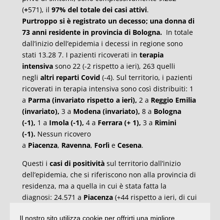
(
+
571), il
97% del totale dei casi attivi
.
Purtroppo si è registrato un decesso; una donna di
73 anni residente in provincia di Bologna.
In totale
dall’inizio dell’epidemia i decessi in regione sono
stati 13.28 7. I pazienti ricoverati in
terapia
intensiva
sono 22 (-2 rispetto a ieri), 263 quelli
negli
altri reparti Covid
(-4). Sul territorio, i pazienti
ricoverati in terapia intensiva sono così distribuiti: 1
a
Parma (invariato rispetto a ieri)
,
2 a
Reggio Emilia
(invariato)
,
3 a
Modena (invariato)
,
8 a
Bologna
(-1)
,
1 a
Imola (-1)
,
4 a
Ferrara (+ 1)
,
3 a
Rimini
(-1).
Nessun ricovero
a
Piacenza
,
Ravenna
,
Forlì
e
Cesena
.
Questi i
casi di positività
sul territorio dall’inizio
dell’epidemia, che si riferiscono non alla provincia di
residenza, ma a quella in cui è stata fatta la
diagnosi: 24.571 a
Piacenza
(+44 rispetto a ieri, di cui
31 sintomatici), 29.583 a
Parma
(+54, di cui 28
Il nostro sito utilizza cookie per offrirti una migliore
sintomatici), 48.433 a
Reggio Emilia
(+95, di cui 76