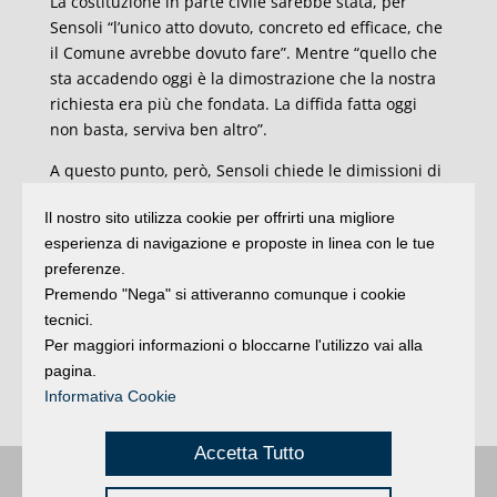
La costituzione in parte civile sarebbe stata, per
Sensoli “l’unico atto dovuto, concreto ed efficace, che
il Comune avrebbe dovuto fare”. Mentre “quello che
sta accadendo oggi è la dimostrazione che la nostra
richiesta era più che fondata. La diffida fatta oggi
non basta, serviva ben altro”.
A questo punto, però, Sensoli chiede le dimissioni di
Gnassi. “Ci chiediamo come Pd e giunta possano
Il nostro sito utilizza cookie per offrirti una migliore
giustificare una situazione del genere, in cui un
esperienza di navigazione e proposte in linea con le tue
sindaco viene messo in mora dal suo stesso Comune.
preferenze.
Secondo noi ci sono tutti gli estremi perché Gnassi
Premendo "Nega" si attiveranno comunque i cookie
rassegni le proprie dimissioni anche senza
tecnici.
necessariamente aspettare il prossimo 23 gennaio
Per maggiori informazioni o bloccarne l'utilizzo vai alla
visto che questa vicenda apre dei pesanti dubbi sul
pagina.
rispetto dei criteri candidabilità e di eleggibilità dello
Informativa Cookie
stesso Gnassi”.
Accetta Tutto
Buongiorno
:
Rimini
é una testata registrata presso il Tribunale di Rimini
|