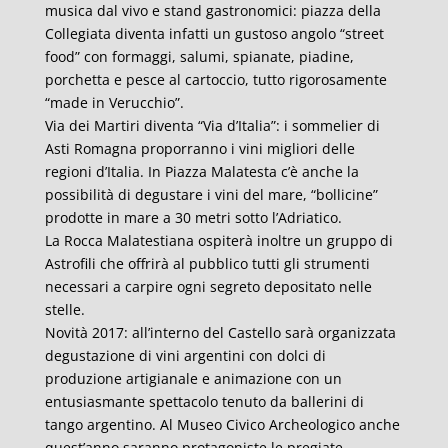
musica dal vivo e stand gastronomici: piazza della
Collegiata diventa infatti un gustoso angolo “street
food” con formaggi, salumi, spianate, piadine,
porchetta e pesce al cartoccio, tutto rigorosamente
“made in Verucchio”.
Via dei Martiri diventa “Via d’Italia”: i sommelier di
Asti Romagna proporranno i vini migliori delle
regioni d’Italia. In Piazza Malatesta c’è anche la
possibilità di degustare i vini del mare, “bollicine”
prodotte in mare a 30 metri sotto l’Adriatico.
La Rocca Malatestiana ospiterà inoltre un gruppo di
Astrofili che offrirà al pubblico tutti gli strumenti
necessari a carpire ogni segreto depositato nelle
stelle.
Novità 2017: all’interno del Castello sarà organizzata
degustazione di vini argentini con dolci di
produzione artigianale e animazione con un
entusiasmante spettacolo tenuto da ballerini di
tango argentino. Al Museo Civico Archeologico anche
quest’anno saranno protagoniste le pregiate