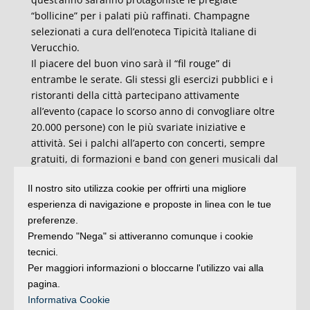
“bollicine” per i palati più raffinati. Champagne
selezionati a cura dell’enoteca Tipicità Italiane di
Verucchio.
Il piacere del buon vino sarà il “fil rouge” di
entrambe le serate. Gli stessi gli esercizi pubblici e i
ristoranti della città partecipano attivamente
all’evento (capace lo scorso anno di convogliare oltre
20.000 persone) con le più svariate iniziative e
attività. Sei i palchi all’aperto con concerti, sempre
gratuiti, di formazioni e band con generi musicali dal
pop alla musica anni ’20 e ’30 fino al rock.
Il nostro sito utilizza cookie per offrirti una migliore
Grazie alla collaborazione delle associazioni di
esperienza di navigazione e proposte in linea con le tue
volontariato locali, è disponibile un servizio navetta,
preferenze.
in entrambe le serate con partenza da Villa
Premendo "Nega" si attiveranno comunque i cookie
Verucchio e arrivo a Verucchio, in via Brizzi, al fine di
tecnici.
favorire la viabilità comoda e sicura.
Per maggiori informazioni o bloccarne l'utilizzo vai alla
La collaborazione con le forze dell’ordine locali,
pagina.
infine, garantirà uno scrupoloso servizio di sicurezza
Informativa Cookie
pubblica.