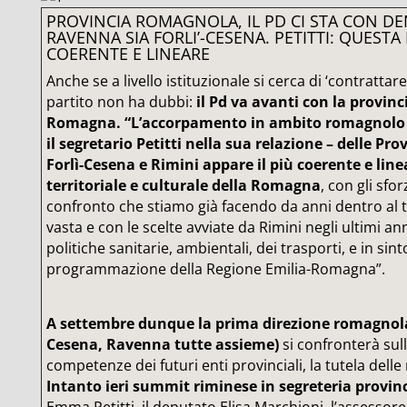
PROVINCIA ROMAGNOLA, IL PD CI STA CON DE
RAVENNA SIA FORLI’-CESENA. PETITTI: QUESTA L
COERENTE E LINEARE
Anche se a livello istituzionale si cerca di ‘contrattare
partito non ha dubbi:
il Pd va avanti con la provinc
Romagna. “L’accorpamento in ambito romagnolo –
il segretario Petitti nella sua relazione – delle Pr
Forlì-Cesena e Rimini appare il più coerente e line
territoriale e culturale della Romagna
, con gli sfor
confronto che stiamo già facendo da anni dentro al 
vasta e con le scelte avviate da Rimini negli ultimi an
politiche sanitarie, ambientali, dei trasporti, e in sin
programmazione della Regione Emilia-Romagna”.
A settembre dunque la prima direzione romagnola 
Cesena, Ravenna tutte assieme)
si confronterà sull
competenze dei futuri enti provinciali, la tutela delle 
Intanto ieri summit riminese in segreteria provin