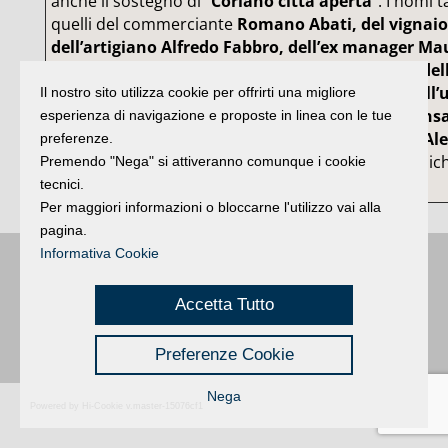
anche il sostegno di “
Coriano città aperta
”. I nomi 
quelli del commerciante
Romano Abati, del vignaio
dell’artigiano Alfredo Fabbro, dell’ex manager Ma
del ricercatore universitario Cristian Paolucci, de
Pamela Pasini, del musicista Eros Rambaldi, dell’u
Il nostro sito utilizza cookie per offrirti una migliore
dell’Aereonautica Luigi Romagnuolo, del respons
esperienza di navigazione e proposte in linea con le tue
Alessandro Scognamiglio, della commerciante Ales
preferenze.
Righetti ha deciso di rendere pubblica la propria dic
Premendo "Nega" si attiveranno comunque i cookie
redditi e il proprio stat
o patrimoniale.
tecnici.
Per maggiori informazioni o bloccarne l'utilizzo vai alla
pagina.
Informativa Cookie
Buongiorno
:
Rimini
é una testata registrata presso il Tribunale di Rimini
|
registrazione n. 2 /28/02/2012
|
© 2024 buongiornoRimini
Accetta Tutto
Privacy
Credits
|
Preferenze Cookie
Nega
Powered by Hi-Cookie v.master-15076cf1