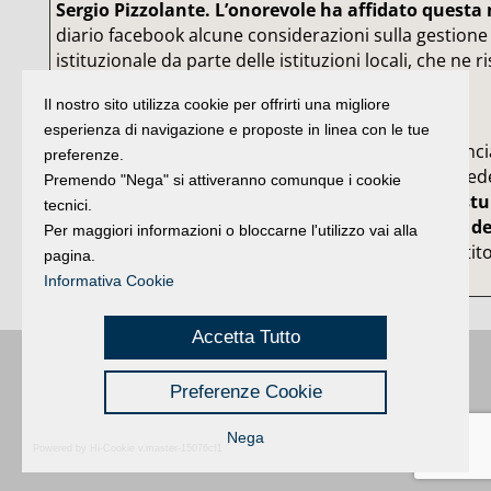
Sergio Pizzolante. L’onorevole ha affidato questa
diario facebook alcune considerazioni sulla gestione 
istituzionale da parte delle istituzioni locali, che ne r
approssimativa.
Il nostro sito utilizza cookie per offrirti una migliore
esperienza di navigazione e proposte in linea con le tue
“Sulla Provincia unica sindaci e presidenti di Provinci
preferenze.
convocare a Ravenna in una sede di partito nella fed
Premendo "Nega" si attiveranno comunque i cookie
presidente della Regione.
La Prefettura e la Questu
tecnici.
Commercio dove vanno? Lo si decide nella sede d
Per maggiori informazioni o bloccarne l'utilizzo vai alla
dopo che c’è stato un accordo ad una festa di partito 
pagina.
Forlì e Ravenna….imbarazzante!”.
Informativa Cookie
Accetta Tutto
Buongiorno
:
Rimini
é una testata registrata presso il Tribunale di Rimini
|
Preferenze Cookie
registrazione n. 2 /28/02/2012
|
© 2024 buongiornoRimini
Privacy
Credits
|
Nega
Powered by Hi-Cookie v.master-15076cf1