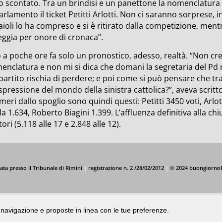
o scontato. Tra un brindisi e un panettone la nomenclatura 
arlamento il ticket Petitti Arlotti. Non ci saranno sorprese, 
aioli lo ha compreso e si è ritirato dalla competizione, men
eggia per onore di cronaca”.
 a poche ore fa solo un pronostico, adesso, realtà. “Non cre
enclatura e non mi si dica che domani la segretaria del Pd 
partito rischia di perdere; e poi come si può pensare che tra
espressione del mondo della sinistra cattolica?”, aveva scri
meri dallo spoglio sono quindi questi: Petitti 3450 voti, Arlot
a 1.634, Roberto Biagini 1.399. L’affluenza definitiva alla chi
tori (5.118 alle 17 e 2.848 alle 12).
ata presso il Tribunale di Rimini
|
registrazione n. 2 /28/02/2012
|
© 2024 buongiorno
di navigazione e proposte in linea con le tue preferenze.