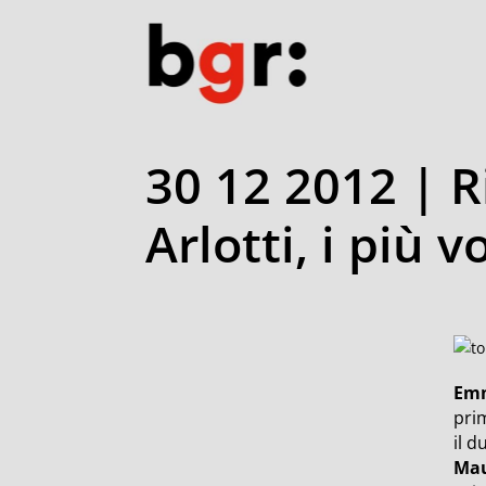
30 12 2012 | R
Arlotti, i più 
Emm
prim
il d
Ma