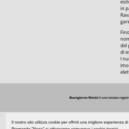
esit
in p
Rav
gar
Fino
nom
del 
di 
I nu
Imol
elet
Buongiorno
:
Rimini
é una testata registr
Il nostro sito utilizza cookie per offrirti una migliore esperienza 
Premendo "Nega" si attiveranno comunque i cookie tecnici.