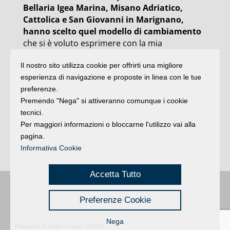
Bellaria Igea Marina, Misano Adriatico,
Cattolica e San Giovanni in Marignano,
hanno scelto quel modello di cambiamento
che si è voluto esprimere con la mia
candidatura alla Segreteria Provinciale del Pd.
Il nostro sito utilizza cookie per offrirti una migliore
Un’area territoriale che ci ha visto maggioritari
esperienza di navigazione e proposte in linea con le tue
e che, escludendo Rimini, comprende tutta la
preferenze.
costa rivierasca, e, considerando anche
Premendo "Nega" si attiveranno comunque i cookie
Coriano
e buona parte della
Valconca
,
tecnici.
praticamente l’intera zona sud della Provincia.
Per maggiori informazioni o bloccarne l'utilizzo vai alla
Non dimentico inoltre i risultati in alcuni
pagina.
quartieri di Rimini città (
Viserba, Corpolò, San
Informativa Cookie
Giuliano)
“.
Accetta Tutto
Buongiorno
:
Rimini
é una testata registrata presso il Tribunale di Rimini
|
Preferenze Cookie
registrazione n. 2 /28/02/2012
|
© 2024 buongiornoRimini
Privacy
Credits
|
Nega
Powered by Hi-Cookie v.master-15076cf1