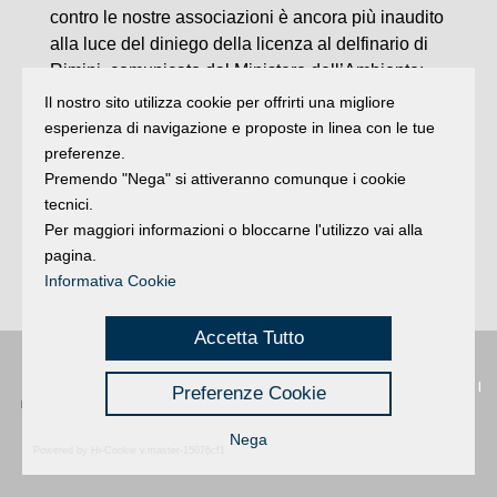
contro le nostre associazioni è ancora più inaudito
alla luce del diniego della licenza al delfinario di
Rimini, comunicato dal Ministero dell’Ambiente:
dunque, anche se per ipotesi la Procura della
Il nostro sito utilizza cookie per offrirti una migliore
Repubblica non avesse sequestrato la struttura lo
esperienza di navigazione e proposte in linea con le tue
scorso agosto, senza licenza il Delfinario di Rimini
preferenze.
non poteva operare”.
Premendo "Nega" si attiveranno comunque i cookie
Lav, Enpa e Marevivo ringraziano il Servizio Cites
tecnici.
Per maggiori informazioni o bloccarne l'utilizzo vai alla
del Corpo Forestale della Stato e la Procura di
pagina.
Rimini “per il pregevole lavoro svolto a tutela della
Informativa Cookie
legalità e di questi mammiferi marini”. (
Dire
)
Accetta Tutto
Privacy
|
Buongiorno
:
Rimini
é una testata registrata presso il Tribunale di
Preferenze Cookie
Credits
Rimini
|
registrazione n. 2 /28/02/2012
|
© 2024 buongiornoRimini
Nega
Powered by Hi-Cookie v.master-15076cf1