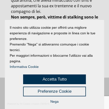
quarantina, che aveva minacciato con sms e
appostamenti la sua ex trentenne e il nuovo
compagno di lei.
Non sempre, però, vittime di stalking sono le
donne e carnefici gli uomini, come dimostra
Il nostro sito utilizza cookie per offrirti una migliore
la storia di una 28enne riminese invaghita di
esperienza di navigazione e proposte in linea con le tue
due medici
, ultraquarantenni sposati che non
preferenze.
corrispondevano alle
avances
. Quando la
Premendo "Nega" si attiveranno comunque i cookie
presenta della ragazza, che frequentava
tecnici.
abitualmente con le motivazioni più disparate il
Per maggiori informazioni o bloccarne l'utilizzo vai alla
luogo di lavoro dei due (a cui era solita portare
pagina.
anche regali), è diventata assillante i
Informativa Cookie
professionisti l’hanno denunciata alla polizia.
Accetta Tutto
Buongiorno
:
Rimini
é una testata registrata presso il Tribunale di Rimini
|
Preferenze Cookie
registrazione n. 2 /28/02/2012
|
© 2024 buongiornoRimini
Privacy
Credits
|
Nega
Powered by Hi-Cookie v.master-15076cf1