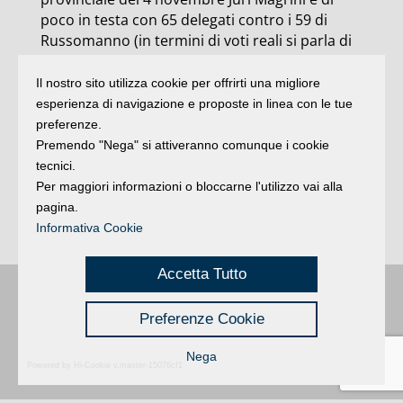
poco in testa con 65 delegati contro i 59 di
Russomanno (in termini di voti reali si parla di
804 a 653). Ieri sera si è votato a Rimini Centro
storico (25 a 17 per Magrini), Coriano (14 a 11
Il nostro sito utilizza cookie per offrirti una migliore
per Russomanno), San Vito (25 a 12 per
esperienza di navigazione e proposte in linea con le tue
Russomanno), Poggio Berni-Torriana (21 a 18
preferenze.
per Magrini), Morciano (17 a 1 per Magrini).
Premendo "Nega" si attiveranno comunque i cookie
Oggi ultime consultazioni a Montecolombo e
tecnici.
Montescudo, Verucchio, Sant’Agata Feltria,
Per maggiori informazioni o bloccarne l'utilizzo vai alla
Misano (Centro, Cella, Villaggio Argentina ) e
pagina.
Gemmano.
Informativa Cookie
Accetta Tutto
Buongiorno
:
Rimini
é una testata registrata presso il Tribunale di Rimini
|
registrazione n. 2 /28/02/2012
|
© 2024 buongiornoRimini
Preferenze Cookie
Privacy
Credits
|
Nega
Powered by Hi-Cookie v.master-15076cf1