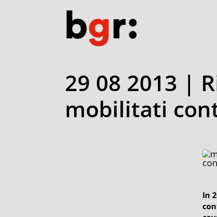
29 08 2013 | R
mobilitati con
con
In 
con