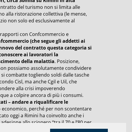
ori, circa 30mila su Rimini in alta
ntratto del turismo non si limita alle
o alla ristorazione collettiva (le mense,
izio non solo ed esclusivamente al
ai rapporti con Confcommercio e
fcommercio (che segue gli addetti ai
 rinnovo del contratto questa categoria si
conoscere ai lavoratori la
oscimento della malattia
. Posizione,
he non possiamo assolutamente condividere
on si combatte togliendo soldi dalle tasche
condo Cisl, ma anche Cgil e Uil, che
pondere alla crisi impoverendo
que a colpire ancora di più i consumi.
ati – andare a riqualificare le
ano economico, perché per non scontentare
acato oggi a Rimini ha coinvolto anche i
desione allo sciopero “tra il 70 e l’80 per
 una intera giornata di mobilitazione