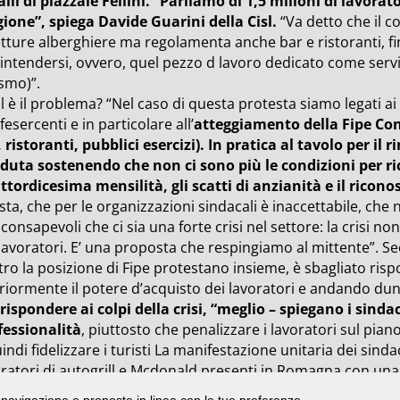
lli di piazzale Fellini. “Parliamo di 1,5 milioni di lavorat
gione”, spiega Davide Guarini della Cisl.
“Va detto che il co
tture alberghiere ma regolamenta anche bar e ristoranti, fin
 intendersi, ovvero, quel pezzo d lavoro dedicato come serv
smo)”.
l è il problema? “Nel caso di questa protesta siamo legati 
esercenti e in particolare all’
atteggiamento della Fipe Con
 ristoranti, pubblici esercizi). In pratica al tavolo per il
eduta sostenendo che non ci sono più le condizioni per ri
ttordicesima mensilità, gli scatti di anzianità e il ricon
sta, che per le organizzazioni sindacali è inaccettabile, c
consapevoli che ci sia una forte crisi nel settore: la crisi n
lavoratori. E’ una proposta che respingiamo al mittente”. Se
tro la posizione di Fipe protestano insieme, è sbagliato ris
eriormente il potere d’acquisto dei lavoratori e andando dun
rispondere ai colpi della crisi, “meglio – spiegano i sindac
fessionalità
, piuttosto che penalizzare i lavoratori sul pi
indi fidelizzare i turisti La manifestazione unitaria dei sind
ratori di autogrill e Mcdonald presenti in Romagna con una a
o, in particolare negli autogrill”. In ottobre si annuncia già