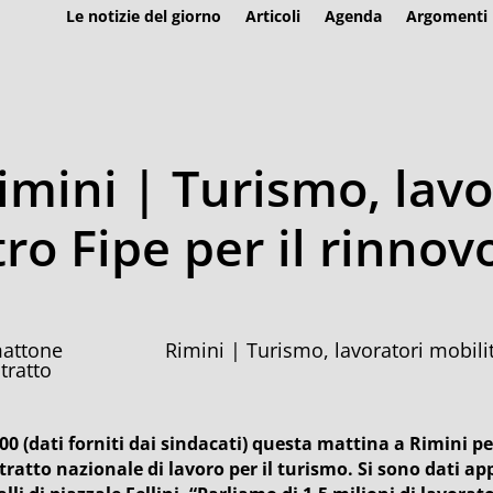
Le notizie del giorno
Articoli
Agenda
Argomenti
imini | Turismo, lavo
tro Fipe per il rinnov
Rimini | Turismo, lavoratori mobilit
tratto
200 (dati forniti dai sindacati) questa mattina a Rimini 
tratto nazionale di lavoro per il turismo. Si sono dati 