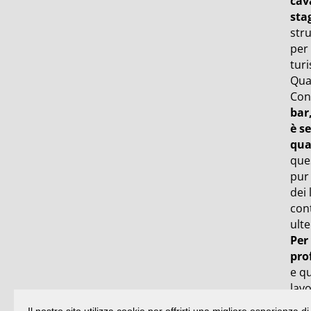
cava
sta
stru
per
turi
Qua
Conf
bar,
è s
qua
que
pur 
dei 
con
ult
Per 
pro
e qu
lavo
cent