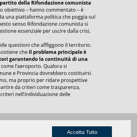
l partito della Rifondazione comunista
mo obiettivo – hanno commentato – è
o da una piattaforma politica che poggia sul
n questo senso Rifondazione comunista si
stione essenziale per uscire dalla crisi,
e questioni che affliggono il territorio.
 sostiene che
il problema principale è
tori garantendo la continuità di una
 come l’aeroporto. Qualora si
mune e Provincia dovrebbero costituirsi
ismo, ma proprio per ridare prospettive
partire da criteri come trasparenza,
iteri nell’individuazione delle
Privacy
|
Credits
Rimini
Accetta Tutto