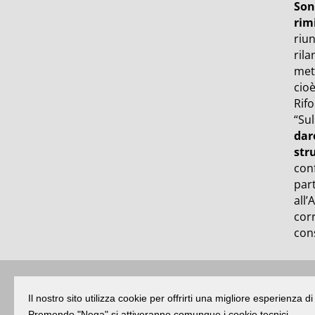
Son
rim
riun
rila
mett
cioè
Rifo
“Su
dar
str
con
part
all’
cor
cons
Buongiorno
:
Rimini
é una testata registr
Il nostro sito utilizza cookie per offrirti una migliore esperienza 
Premendo "Nega" si attiveranno comunque i cookie tecnici.