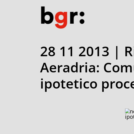
28 11 2013 | Ri
Aeradria: Comu
ipotetico proc
ipo