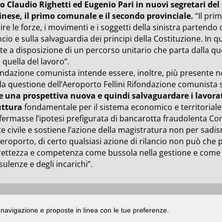
o Claudio Righetti ed Eugenio Pari in nuovi segretari de
inese, il primo comunale e il secondo provinciale.
“Il pri
ire le forze, i movimenti e i soggetti della sinistra partend
ncio e sulla salvaguardia dei principi della Costituzione. I
e a disposizione di un percorso unitario che parta dalla que
 quella del lavoro”.
ndazione comunista intende essere, inoltre, più presente nell
lla questione dell’Aeroporto Fellini Rifondazione comunista
e una prospettiva nuova e quindi salvaguardare i lavora
uttura
fondamentale per il sistema economico e territoriale
fermasse l’ipotesi prefigurata di bancarotta fraudolenta Co
e civile e sostiene l’azione della magistratura non per sad
Aeroporto, di certo qualsiasi azione di rilancio non può che 
rettezza e competenza come bussola nella gestione e come cr
ulenze e degli incarichi”.
ata presso il Tribunale di Rimini
|
registrazione n. 2 /28/02/2012
|
© 2024 buongiorno
di navigazione e proposte in linea con le tue preferenze.