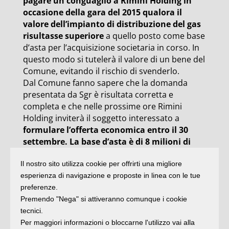
pagare un conguaglio a Rimini Holding in
occasione della gara del 2015 qualora il
valore dell’impianto di distribuzione del gas
risultasse superiore
a quello posto come base
d’asta per l’acquisizione societaria in corso. In
questo modo si tutelerà il valore di un bene del
Comune, evitando il rischio di svenderlo.
Dal Comune fanno sapere che la domanda
presentata da Sgr è risultata corretta e
completa e che nelle prossime ore Rimini
Holding inviterà il soggetto interessato a
formulare l’offerta economica entro il 30
settembre. La base d’asta è di 8 milioni di
euro, da destinare al piano di salvaguardia
Il nostro sito utilizza cookie per offrirti una migliore
della balneazione ottimizzato.
Una volta
esperienza di navigazione e proposte in linea con le tue
privatizzata, Servizi città continuerà a gestire il
preferenze.
servizio di distribuzione del gas fino a quando
Premendo "Nega" si attiveranno comunque i cookie
non subentrerà il nuovo gestore e continuerà a
tecnici.
pagare all’amministrazione comunale il canone
Per maggiori informazioni o bloccarne l'utilizzo vai alla
di concessione del servizio di distribuzione del