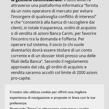
attraverso una piattaforma informatica “fornita
da un noto operatore di mercato per evitare
l’insorgere di qualsivoglia conflitto di interessi”
e che “consentirà alla banca di raccogliere dai
clienti, in totale trasparenza, ordini di acquisto
o di vendita di azioni Banca Carim, per favorire
l’incontro tra la domanda e l’offerta. Per
operare sul sistema, il socio (o chi vuole
diventarlo) dovrà essere titolare di un conto
corrente e di un dossier titoli presso una delle
filiali della Banca”. Secondo il regolamento
approvato dal cda, gli ordini di acquisto e
vendita saranno accolti col limite di 2000 azioni
pro-capite.
Il nostro sito utilizza cookie per offrirti una migliore
E’ quanto è emerso nel corso dell’incontro di
esperienza di navigazione e proposte in linea con le tue
ieri tra cda e azionisti in sala Manzoni in centro
preferenze.
a Rimini. Ai 300 presenti sono stati inoltre
Premendo "Nega" si attiveranno comunque i cookie