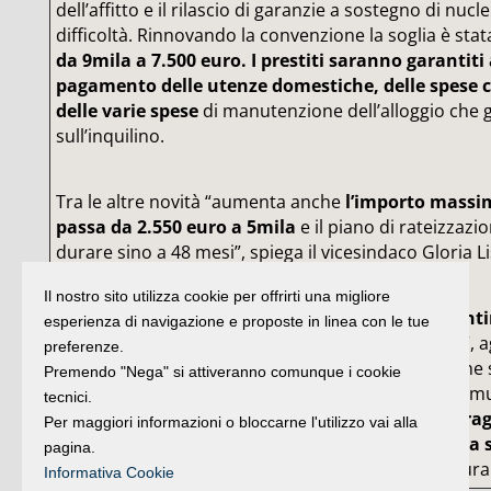
dell’affitto e il rilascio di garanzie a sostegno di nuclei
difficoltà. Rinnovando la convenzione la soglia è stat
da 9mila a 7.500 euro. I prestiti saranno garantiti 
pagamento delle utenze domestiche, delle spese 
delle varie spese
di manutenzione dell’alloggio che 
sull’inquilino.
Tra le altre novità “aumenta anche
l’importo massim
passa da 2.550 euro a 5mila
e il piano di rateizzazi
durare sino a 48 mesi”, spiega il vicesindaco Gloria Li
Il nostro sito utilizza cookie per offrirti una migliore
“Oltre a quelli delle famiglie
siamo riusciti a garantir
esperienza di navigazione e proposte in linea con le tue
dei proprietari, altrettanto meritevoli di tutela
”, 
preferenze.
convenzione infatti dà la possibilità agli inquilini che
Premendo "Nega" si attiveranno comunque i cookie
contratto a canone concordato di richiedere al Comune
tecnici.
una garanzia che
tuteli il locatore in caso di sopr
Per maggiori informazioni o bloccarne l'utilizzo vai alla
con il rimborso degli affitti non corrisposti fino a 
pagina.
delle spese legali sostenute per avviare la procedura 
Informativa Cookie