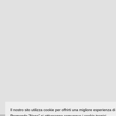
Il nostro sito utilizza cookie per offrirti una migliore esperienza 
Premendo "Nega" si attiveranno comunque i cookie tecnici.