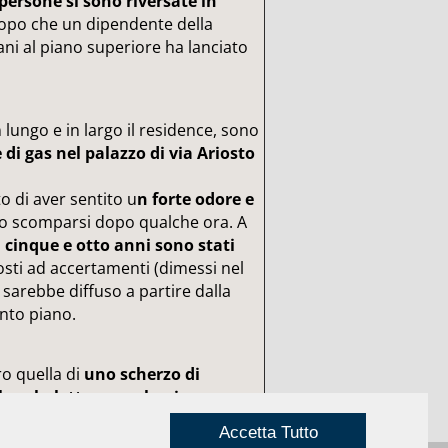
persone si sono riversate in
opo che un dipendente della
ni al piano superiore ha lanciato
lungo e in largo il residence, sono
 di gas nel palazzo di via Ariosto
o di aver sentito u
n forte odore e
 scomparsi dopo qualche ora. A
 cinque e otto anni sono stati
sti ad accertamenti (dimessi nel
 sarebbe diffuso a partire dalla
into piano.
ro quella di
uno scherzo di
a bomboletta spray lacrimogena.
Accetta Tutto