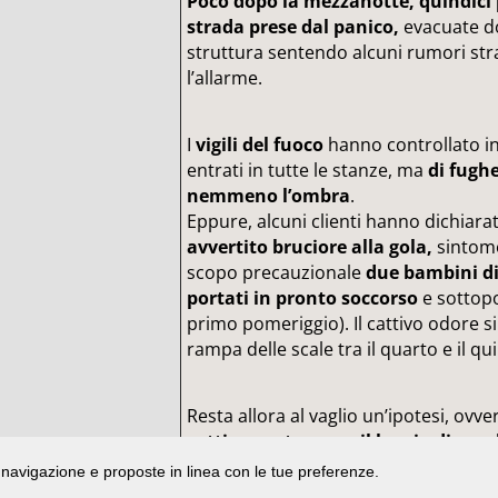
Poco dopo la mezzanotte, quindici 
strada prese dal panico,
evacuate d
struttura sentendo alcuni rumori stra
l’allarme.
I
vigili del fuoco
hanno controllato in 
entrati in tutte le stanze, ma
di fughe
nemmeno l’ombra
.
Eppure, alcuni clienti hanno dichiarat
avvertito bruciore alla gola,
sintomo
scopo precauzionale
due bambini di
portati in pronto soccorso
e sottopo
primo pomeriggio). Il cattivo odore si
rampa delle scale tra il quarto e il qu
Resta allora al vaglio un’ipotesi, ovve
cattivo gusto come il lancio di un
di navigazione e proposte in linea con le tue preferenze.