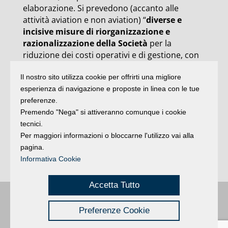
elaborazione. Si prevedono (accanto alle
attività aviation e non aviation) “
diverse e
incisive misure di riorganizzazione e
razionalizzazione della Società
per la
riduzione dei costi operativi e di gestione, con
particolare riferimento alle seguenti direttrici e
Il nostro sito utilizza cookie per offrirti una migliore
voci di spesa: distribuzione del traffico più
esperienza di navigazione e proposte in linea con le tue
omogenea tra i diversi giorni della settimana;
preferenze.
riduzione dei costi del personale dipendente;
Premendo "Nega" si attiveranno comunque i cookie
riduzione delle collaborazioni esterne;
tecnici.
rinegoziazione di diversi accordi per servizi
Per maggiori informazioni o bloccarne l'utilizzo vai alla
tecnici esterni; riduzione delle spese promo-
pagina.
pubblicitarie e marketing; riduzione di diverse
Informativa Cookie
e ulteriori voci di spese generali”.
Accetta Tutto
Buongiorno
:
Rimini
é una testata registrata presso il Tribunale di Rimini
|
Preferenze Cookie
registrazione n. 2 /28/02/2012
|
© 2024 buongiornoRimini
Privacy
Credits
|