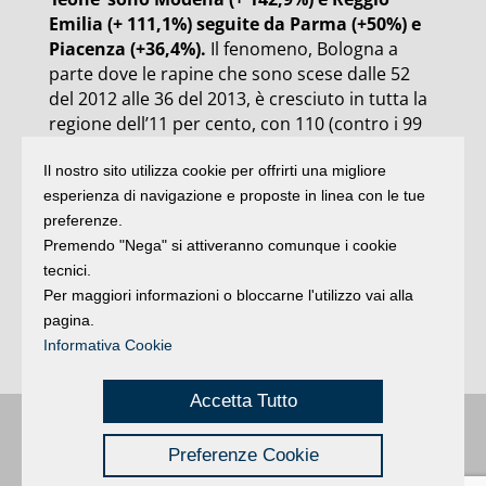
Emilia (+ 111,1%) seguite da Parma (+50%) e
Piacenza (+36,4%).
Il fenomeno, Bologna a
parte dove le rapine che sono scese dalle 52
del 2012 alle 36 del 2013, è cresciuto in tutta la
regione dell’11 per cento, con 110 (contro i 99
del 2012) attacchi ai danni degli sportelli
Il nostro sito utilizza cookie per offrirti una migliore
bancari della regione, con un bottino medio di
esperienza di navigazione e proposte in linea con le tue
circa 30mila euro a “colpo”. A lievitare anche i
preferenze.
tentativi che salgono ai 141 del 2013 ai 125
Premendo "Nega" si attiveranno comunque i cookie
dell’anno precedente (+13%). A lanciare
tecnici.
l’allarme è
Marco Amadori, segretario
Per maggiori informazioni o bloccarne l'utilizzo vai alla
generale della Fiba Cisl Emilia Romagna
,
pagina.
secondo cui le banche starebbero adottando
Informativa Cookie
politiche sulla sicurezza insufficienti.
Accetta Tutto
Buongiorno
:
Rimini
é una testata registrata presso il Tribunale di Rimini
|
Preferenze Cookie
registrazione n. 2 /28/02/2012
|
© 2024 buongiornoRimini
Privacy
Credits
|