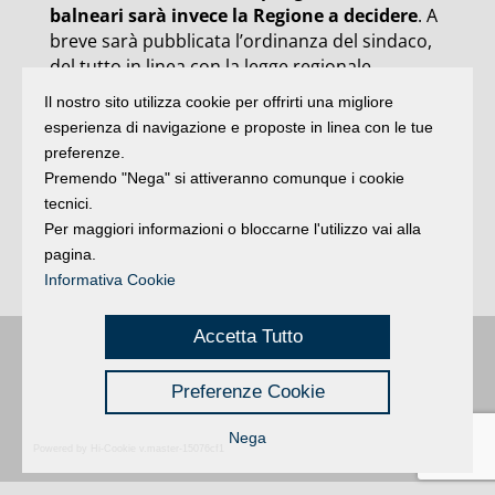
balneari sarà invece la Regione a decidere
. A
breve sarà pubblicata l’ordinanza del sindaco,
del tutto in linea con la legge regionale
(28/2004) che disciplina le strutture ricettive
Il nostro sito utilizza cookie per offrirti una migliore
dirette all’ospitalità, che prevede un periodo di
esperienza di navigazione e proposte in linea con le tue
apertura non inferiore ai 90 giorni e non
preferenze.
superiore a 270 nell’arco dell’anno solare.
Premendo "Nega" si attiveranno comunque i cookie
Potranno aprire subito, però, solo le
strutture
tecnici.
alberghiere dotate di impianto di
Per maggiori informazioni o bloccarne l'utilizzo vai alla
riscaldamento
perché l’obbligo di accensione
pagina.
è fissato fino al 31 marzo.
Informativa Cookie
Accetta Tutto
Buongiorno
:
Rimini
é una testata registrata presso il Tribunale di Rimini
|
registrazione n. 2 /28/02/2012
|
© 2024 buongiornoRimini
Preferenze Cookie
Privacy
Credits
|
Nega
Powered by Hi-Cookie v.master-15076cf1