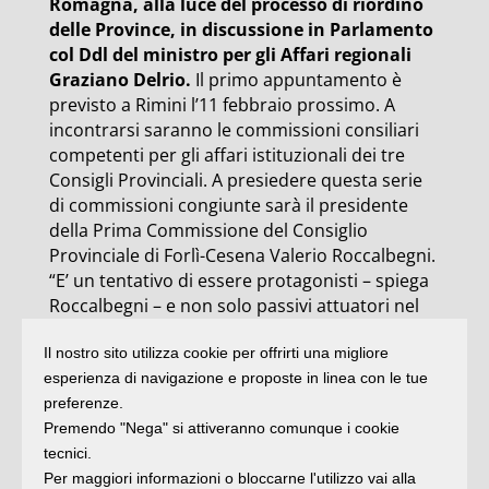
Romagna, alla luce del processo di riordino
delle Province, in discussione in Parlamento
col Ddl del ministro per gli Affari regionali
Graziano Delrio.
Il primo appuntamento è
previsto a Rimini l’11 febbraio prossimo. A
incontrarsi saranno le commissioni consiliari
competenti per gli affari istituzionali dei tre
Consigli Provinciali. A presiedere questa serie
di commissioni congiunte sarà il presidente
della Prima Commissione del Consiglio
Provinciale di Forlì-Cesena Valerio Roccalbegni.
“E’ un tentativo di essere protagonisti – spiega
Roccalbegni – e non solo passivi attuatori nel
processo legislativo in atto. Dalla riforma
Il nostro sito utilizza cookie per offrirti una migliore
nasceranno nuovi soggetti di area vasta e sul
esperienza di navigazione e proposte in linea con le tue
tavolo di questa discussione tra le tre attuali
preferenze.
Province, almeno a livello politico, tutte le
Premendo "Nega" si attiveranno comunque i cookie
opzioni sono aperte: dalla città metropolitana
tecnici.
di Romagna, alla ‘Provincia unica’, alla
Per maggiori informazioni o bloccarne l'utilizzo vai alla
conferma delle tre province esistenti rinnovate