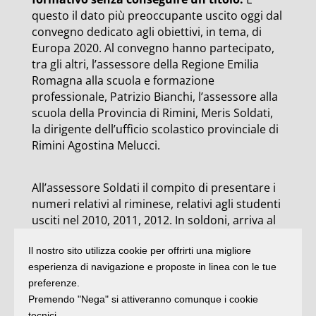
questo il dato più preoccupante uscito oggi dal
convegno dedicato agli obiettivi, in tema, di
Europa 2020. Al convegno hanno partecipato,
tra gli altri, l’assessore della Regione Emilia
Romagna alla scuola e formazione
professionale, Patrizio Bianchi, l’assessore alla
scuola della Provincia di Rimini, Meris Soldati,
la dirigente dell’ufficio scolastico provinciale di
Rimini Agostina Melucci.
All’assessore Soldati il compito di presentare i
numeri relativi al riminese, relativi agli studenti
usciti nel 2010, 2011, 2012. In soldoni, arriva al
diploma circa il 71% dei ragazzi che
Il nostro sito utilizza cookie per offrirti una migliore
intraprende il percorso scolastico. Circa il 5%
esperienza di navigazione e proposte in linea con le tue
acquisisce una qualifica nella Scuola e circa il
preferenze.
4% presso gli Enti di formazione professionale.
Premendo "Nega" si attiveranno comunque i cookie
Accanto al dato negativo, il 20 % di studenti che
tecnici.